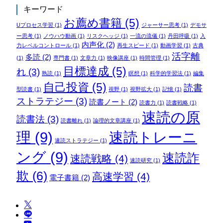
キーワード
お薦め書籍
(5)
Uプロセス学習
(1)
ジャーサー思考
(1)
デモサ
ー思考
(1)
ノウハウ動画
(1)
リスクヘッジ
(1)
一流の流儀
(1)
丹田呼吸
(1)
入
内声化
(2)
力レベルコントロール
(1)
再生スピード
(1)
動画学習
(1)
古典
活字離
多読
(2)
(1)
専門書
(1)
文章力
(1)
映像講座
(1)
時間管理
(1)
目標達成
(5)
れ
(3)
熟読
(1)
瞑想
(1)
科学的学習法
(1)
編集
自己投資
(5)
読書
型読書
(1)
視野
(1)
視野拡大
(1)
記憶
(1)
ストラテジー
(3)
読書ノート
(2)
読書力
(1)
読書戦略
(1)
速読の原
読書法
(3)
読書離れ
(1)
論理的文章講座
(1)
理
(9)
速読トレーニ
速読ストラテジー
(1)
ング
(9)
速読詐
速読戦略
(4)
速読研究
(1)
欺
(6)
高速学習
(4)
電子書籍
(2)