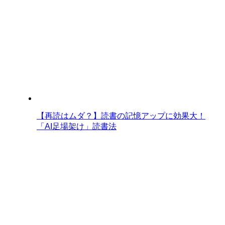
【再読はムダ？】読書の記憶アップに効果大！
「AI足場架け」読書法