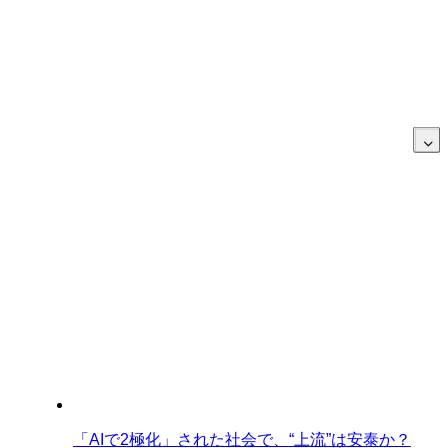
「AIで2極化」された社会で、“上流”は安泰か？