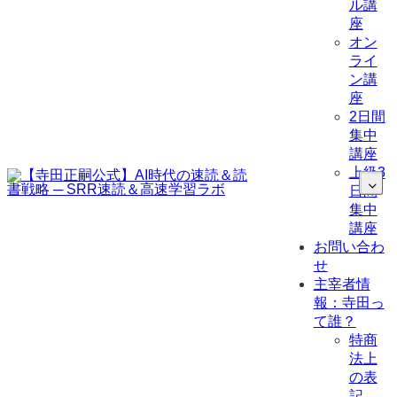
ル講
座
オン
ライ
ン講
座
2日間
集中
講座
上級3
日間
集中
講座
お問い合わ
せ
主宰者情
報：寺田っ
て誰？
特商
法上
の表
記