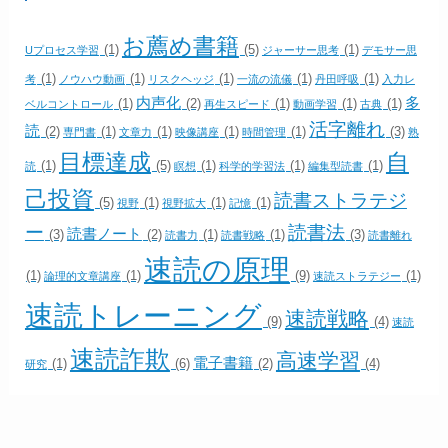
お薦め書籍
(1)
(5)
(1)
Uプロセス学習
ジャーサー思考
デモサー思
(1)
(1)
(1)
(1)
(1)
考
ノウハウ動画
リスクヘッジ
一流の流儀
丹田呼吸
入力レ
内声化
多
(1)
(2)
(1)
(1)
(1)
ベルコントロール
再生スピード
動画学習
古典
活字離れ
読
(2)
(1)
(1)
(1)
(1)
(3)
専門書
文章力
映像講座
時間管理
熟
目標達成
自
(1)
(5)
(1)
(1)
(1)
読
瞑想
科学的学習法
編集型読書
己投資
読書ストラテジ
(5)
(1)
(1)
(1)
視野
視野拡大
記憶
ー
読書法
読書ノート
(3)
(2)
(1)
(1)
(3)
読書力
読書戦略
読書離れ
速読の原理
(1)
(1)
(9)
(1)
論理的文章講座
速読ストラテジー
速読トレーニング
速読戦略
(9)
(4)
速読
速読詐欺
高速学習
電子書籍
(1)
(6)
(2)
(4)
研究