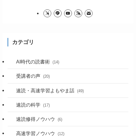
カテゴリ
AI時代の読書術
(14)
受講者の声
(20)
速読・高速学習よもやま話
(49)
速読の科学
(17)
速読修得ノウハウ
(6)
高速学習ノウハウ
(12)