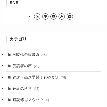
SNS
カテゴリ
AI時代の読書術
(14)
受講者の声
(20)
速読・高速学習よもやま話
(49)
速読の科学
(17)
速読修得ノウハウ
(6)