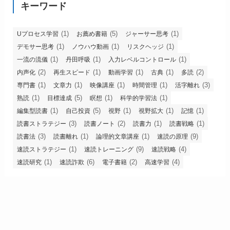
キーワード
(1)
(5)
(1)
Uプロセス学習
お薦め書籍
ジャーサー思考
(1)
(1)
(1)
デモサー思考
ノウハウ動画
リスクヘッジ
(1)
(1)
(1)
一流の流儀
丹田呼吸
入力レベルコントロール
(2)
(1)
(1)
(1)
(2)
内声化
再生スピード
動画学習
古典
多読
(1)
(1)
(1)
(1)
(3)
専門書
文章力
映像講座
時間管理
活字離れ
(1)
(5)
(1)
(1)
熟読
目標達成
瞑想
科学的学習法
(1)
(5)
(1)
(1)
(1)
編集型読書
自己投資
視野
視野拡大
記憶
(3)
(2)
(1)
(1)
読書ストラテジー
読書ノート
読書力
読書戦略
(3)
(1)
(1)
(9)
読書法
読書離れ
論理的文章講座
速読の原理
(1)
(9)
(4)
速読ストラテジー
速読トレーニング
速読戦略
(1)
(6)
(2)
(4)
速読研究
速読詐欺
電子書籍
高速学習