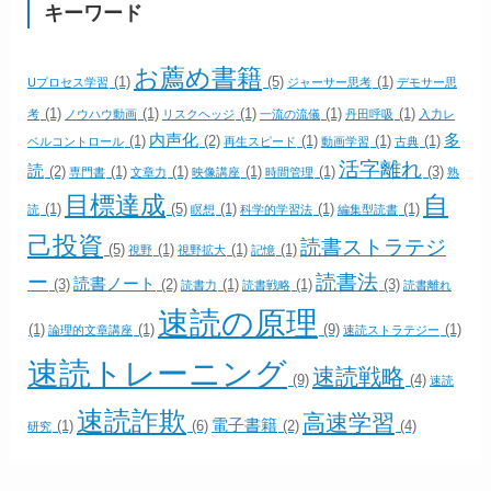
キーワード
お薦め書籍
(1)
(5)
(1)
Uプロセス学習
ジャーサー思考
デモサー思
(1)
(1)
(1)
(1)
(1)
考
ノウハウ動画
リスクヘッジ
一流の流儀
丹田呼吸
入力レ
内声化
多
(1)
(2)
(1)
(1)
(1)
ベルコントロール
再生スピード
動画学習
古典
活字離れ
読
(2)
(1)
(1)
(1)
(1)
(3)
専門書
文章力
映像講座
時間管理
熟
目標達成
自
(1)
(5)
(1)
(1)
(1)
読
瞑想
科学的学習法
編集型読書
己投資
読書ストラテジ
(5)
(1)
(1)
(1)
視野
視野拡大
記憶
ー
読書法
読書ノート
(3)
(2)
(1)
(1)
(3)
読書力
読書戦略
読書離れ
速読の原理
(1)
(1)
(9)
(1)
論理的文章講座
速読ストラテジー
速読トレーニング
速読戦略
(9)
(4)
速読
速読詐欺
高速学習
電子書籍
(1)
(6)
(2)
(4)
研究