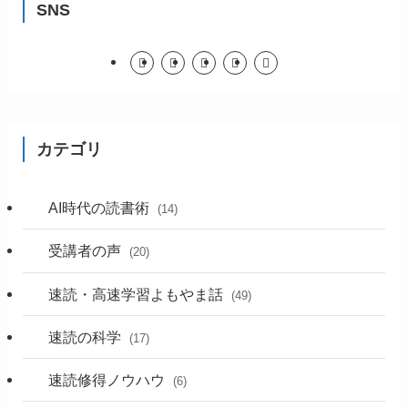
SNS
カテゴリ
AI時代の読書術
(14)
受講者の声
(20)
速読・高速学習よもやま話
(49)
速読の科学
(17)
速読修得ノウハウ
(6)