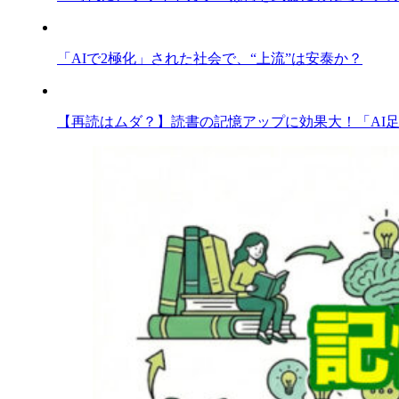
「AIで2極化」された社会で、“上流”は安泰か？
【再読はムダ？】読書の記憶アップに効果大！「AI