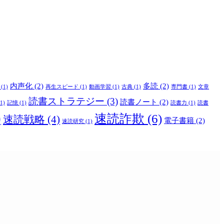
内声化
(2)
多読
(2)
(1)
再生スピード
(1)
動画学習
(1)
古典
(1)
専門書
(1)
文章
読書ストラテジー
(3)
読書ノート
(2)
1)
記憶
(1)
読書力
(1)
読書
)
速読詐欺
(6)
速読戦略
(4)
電子書籍
(2)
速読研究
(1)