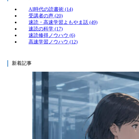
AI時代の読書術
(14)
受講者の声
(20)
速読・高速学習よもやま話
(49)
速読の科学
(17)
速読修得ノウハウ
(6)
高速学習ノウハウ
(12)
新着記事