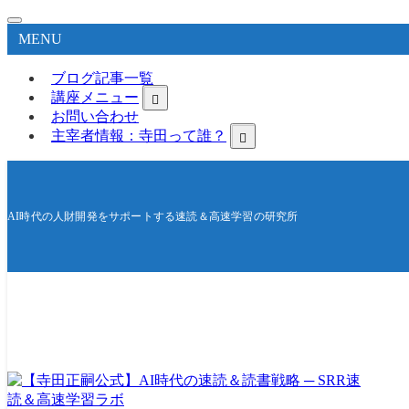
MENU
ブログ記事一覧
講座メニュー
お問い合わせ
主宰者情報：寺田って誰？
AI時代の人財開発をサポートする速読＆高速学習の研究所