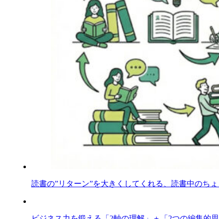
読書の”リターン”を大きくしてくれる、読書中のち
ビジネス力を鍛える「2軸の理解」＋「2つの編集的