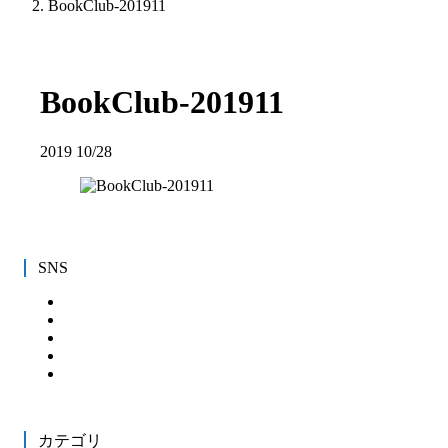
BookClub-201911
BookClub-201911
2019
10/28
SNS
カテゴリ