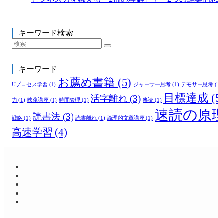
キーワード検索
キーワード
お薦め書籍
(5)
Uプロセス学習
(1)
ジャーサー思考
(1)
デモサー思考
(
目標達成
(
活字離れ
(3)
力
(1)
映像講座
(1)
時間管理
(1)
熟読
(1)
速読の原
読書法
(3)
戦略
(1)
読書離れ
(1)
論理的文章講座
(1)
高速学習
(4)