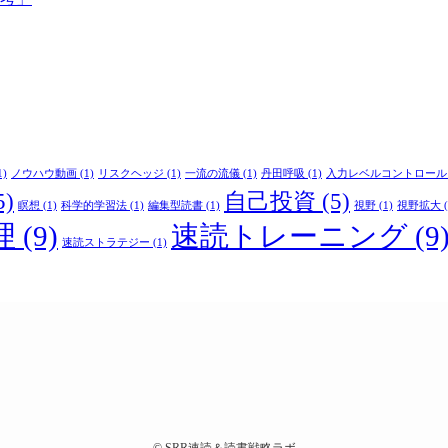
1)
ノウハウ動画
(1)
リスクヘッジ
(1)
一流の流儀
(1)
丹田呼吸
(1)
入力レベルコントロール
5)
自己投資
(5)
瞑想
(1)
科学的学習法
(1)
編集型読書
(1)
視野
(1)
視野拡大
(
理
(9)
速読トレーニング
(9
速読ストラテジー
(1)
©
SRR速読＆読書戦略ラボ