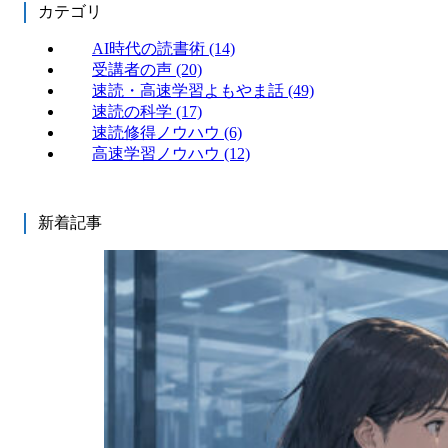
カテゴリ
AI時代の読書術
(14)
受講者の声
(20)
速読・高速学習よもやま話
(49)
速読の科学
(17)
速読修得ノウハウ
(6)
高速学習ノウハウ
(12)
新着記事