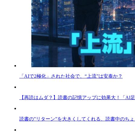
「AIで2極化」された社会で、“上流”は安泰か？
【再読はムダ？】読書の記憶アップに効果大！「AI
読書の”リターン”を大きくしてくれる、読書中のち