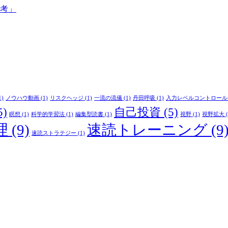
思考」
1)
ノウハウ動画
(1)
リスクヘッジ
(1)
一流の流儀
(1)
丹田呼吸
(1)
入力レベルコントロール
5)
自己投資
(5)
瞑想
(1)
科学的学習法
(1)
編集型読書
(1)
視野
(1)
視野拡大
(
理
(9)
速読トレーニング
(9
速読ストラテジー
(1)