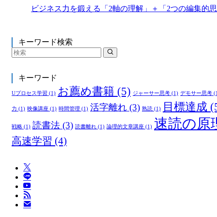
ビジネス力を鍛える「2軸の理解」＋「2つの編集的
キーワード検索
キーワード
お薦め書籍
(5)
Uプロセス学習
(1)
ジャーサー思考
(1)
デモサー思考
(
目標達成
(
活字離れ
(3)
力
(1)
映像講座
(1)
時間管理
(1)
熟読
(1)
速読の原
読書法
(3)
戦略
(1)
読書離れ
(1)
論理的文章講座
(1)
高速学習
(4)