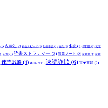
内声化
(2)
多読
(2)
(1)
再生スピード
(1)
動画学習
(1)
古典
(1)
専門書
(1)
文章
読書ストラテジー
(3)
読書ノート
(2)
1)
記憶
(1)
読書力
(1)
読書
)
速読詐欺
(6)
速読戦略
(4)
電子書籍
(2)
速読研究
(1)