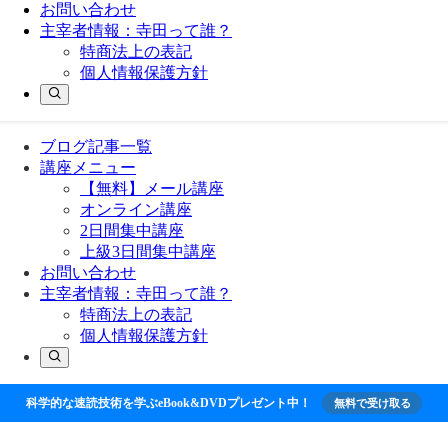
お問い合わせ
主宰者情報：寺田って誰？
特商法上の表記
個人情報保護方針
ブログ記事一覧
講座メニュー
【無料】メール講座
オンライン講座
2日間集中講座
上級3日間集中講座
お問い合わせ
主宰者情報：寺田って誰？
特商法上の表記
個人情報保護方針
科学的な速読技術を学ぶeBook&DVDプレゼント中！
無料で受け取る