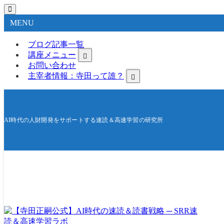
MENU
ブログ記事一覧
講座メニュー
お問い合わせ
主宰者情報：寺田って誰？
AI時代の人財開発をサポートする速読＆高速学習の研究所