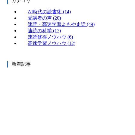
カテゴリ
AI時代の読書術
(14)
受講者の声
(20)
速読・高速学習よもやま話
(49)
速読の科学
(17)
速読修得ノウハウ
(6)
高速学習ノウハウ
(12)
新着記事