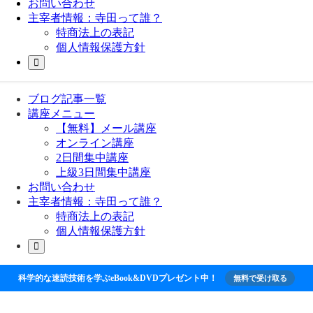
お問い合わせ
主宰者情報：寺田って誰？
特商法上の表記
個人情報保護方針
ブログ記事一覧
講座メニュー
【無料】メール講座
オンライン講座
2日間集中講座
上級3日間集中講座
お問い合わせ
主宰者情報：寺田って誰？
特商法上の表記
個人情報保護方針
科学的な速読技術を学ぶeBook&DVDプレゼント中！
無料で受け取る