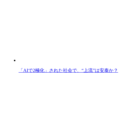
「AIで2極化」された社会で、“上流”は安泰か？