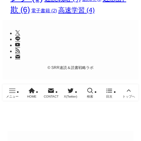
欺
(6)
高速学習
(4)
電子書籍
(2)
©
SRR速読＆読書戦略ラボ
メニュー
HOME
CONTACT
X(Twitter)
検索
目次
トップへ