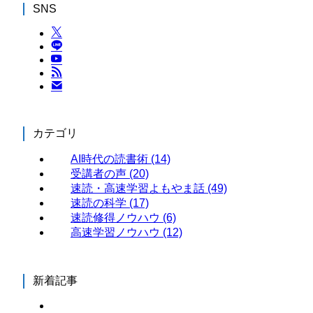
SNS
カテゴリ
AI時代の読書術
(14)
受講者の声
(20)
速読・高速学習よもやま話
(49)
速読の科学
(17)
速読修得ノウハウ
(6)
高速学習ノウハウ
(12)
新着記事