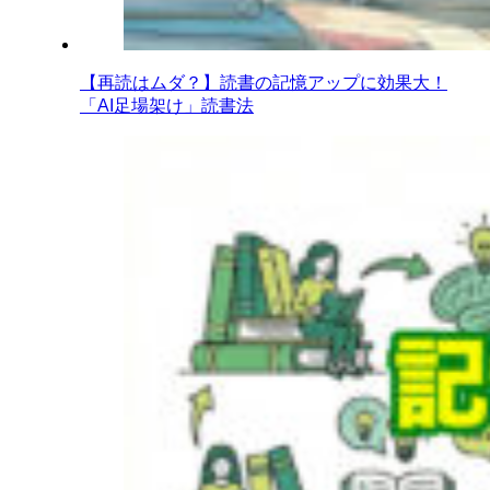
【再読はムダ？】読書の記憶アップに効果大！
「AI足場架け」読書法