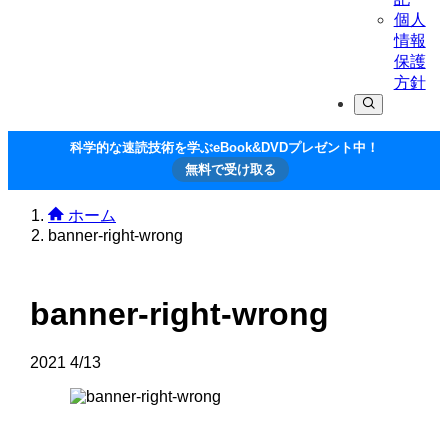
個人
情報
保護
方針
科学的な速読技術を学ぶeBook&DVDプレゼント中！
無料で受け取る
ホーム
banner-right-wrong
banner-right-wrong
2021
4/13