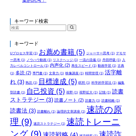
集的思考」
キーワード検索
キーワード
お薦め書籍
(5)
Uプロセス学習
(1)
ジャーサー思考
(1)
デモサ
ー思考
(1)
ノウハウ動画
(1)
リスクヘッジ
(1)
一流の流儀
(1)
丹田呼吸
(1)
入
内声化
(2)
力レベルコントロール
(1)
再生スピード
(1)
動画学習
(1)
古典
活字離
多読
(2)
(1)
専門書
(1)
文章力
(1)
映像講座
(1)
時間管理
(1)
目標達成
(5)
れ
(3)
熟読
(1)
瞑想
(1)
科学的学習法
(1)
編集
自己投資
(5)
読書
型読書
(1)
視野
(1)
視野拡大
(1)
記憶
(1)
ストラテジー
(3)
読書ノート
(2)
読書力
(1)
読書戦略
(1)
速読の原
読書法
(3)
読書離れ
(1)
論理的文章講座
(1)
理
(9)
速読トレーニ
速読ストラテジー
(1)
ング
(9)
速読詐
速読戦略
(4)
速読研究
(1)