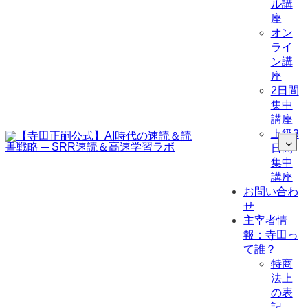
ル講
座
オン
ライ
ン講
座
2日間
集中
講座
上級3
日間
集中
講座
お問い合わ
せ
主宰者情
報：寺田っ
て誰？
特商
法上
の表
記