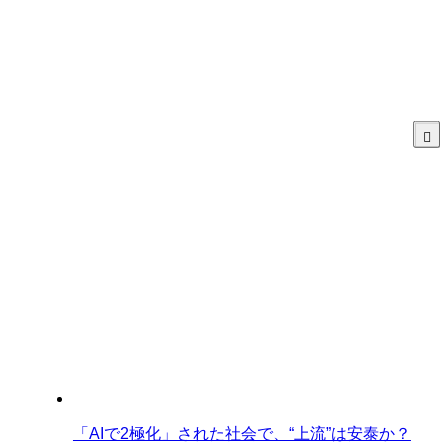
「AIで2極化」された社会で、“上流”は安泰か？