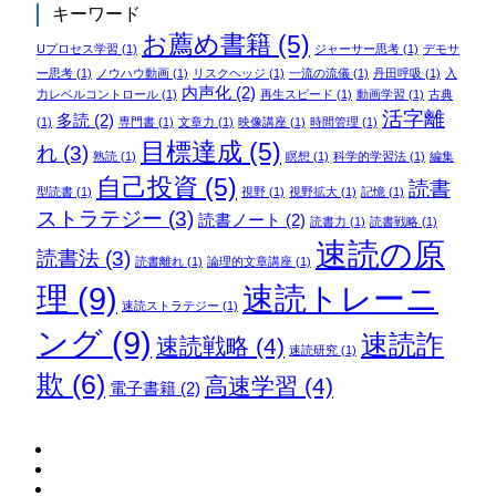
キーワード
お薦め書籍
(5)
Uプロセス学習
(1)
ジャーサー思考
(1)
デモサ
ー思考
(1)
ノウハウ動画
(1)
リスクヘッジ
(1)
一流の流儀
(1)
丹田呼吸
(1)
入
内声化
(2)
力レベルコントロール
(1)
再生スピード
(1)
動画学習
(1)
古典
活字離
多読
(2)
(1)
専門書
(1)
文章力
(1)
映像講座
(1)
時間管理
(1)
目標達成
(5)
れ
(3)
熟読
(1)
瞑想
(1)
科学的学習法
(1)
編集
自己投資
(5)
読書
型読書
(1)
視野
(1)
視野拡大
(1)
記憶
(1)
ストラテジー
(3)
読書ノート
(2)
読書力
(1)
読書戦略
(1)
速読の原
読書法
(3)
読書離れ
(1)
論理的文章講座
(1)
理
(9)
速読トレーニ
速読ストラテジー
(1)
ング
(9)
速読詐
速読戦略
(4)
速読研究
(1)
欺
(6)
高速学習
(4)
電子書籍
(2)