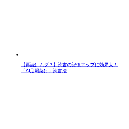
【再読はムダ？】読書の記憶アップに効果大！
「AI足場架け」読書法