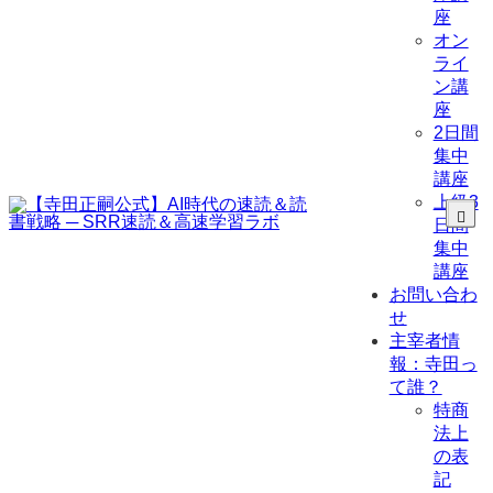
座
オン
ライ
ン講
座
2日間
集中
講座
上級3
日間
集中
講座
お問い合わ
せ
主宰者情
報：寺田っ
て誰？
特商
法上
の表
記