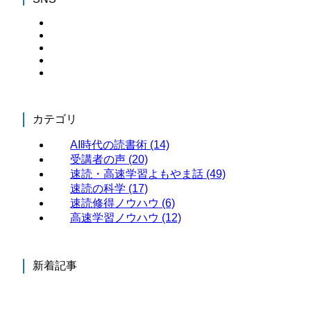
カテゴリ
AI時代の読書術
(14)
受講者の声
(20)
速読・高速学習よもやま話
(49)
速読の科学
(17)
速読修得ノウハウ
(6)
高速学習ノウハウ
(12)
新着記事