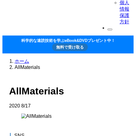
個人
情報
保護
方針
科学的な速読技術を学ぶeBook&DVDプレゼント中！
無料で受け取る
ホーム
AllMaterials
AllMaterials
2020
8/17
SNS