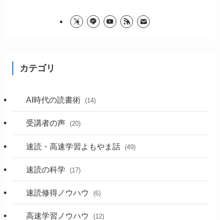
カテゴリ
AI時代の読書術
(14)
受講者の声
(20)
速読・高速学習よもやま話
(49)
速読の科学
(17)
速読修得ノウハウ
(6)
高速学習ノウハウ
(12)