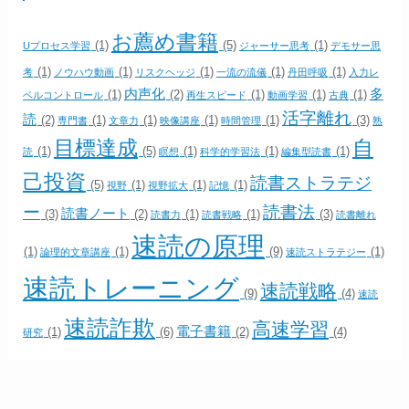
お薦め書籍
(1)
(5)
(1)
Uプロセス学習
ジャーサー思考
デモサー思
(1)
(1)
(1)
(1)
(1)
考
ノウハウ動画
リスクヘッジ
一流の流儀
丹田呼吸
入力レ
内声化
多
(1)
(2)
(1)
(1)
(1)
ベルコントロール
再生スピード
動画学習
古典
活字離れ
読
(2)
(1)
(1)
(1)
(1)
(3)
専門書
文章力
映像講座
時間管理
熟
目標達成
自
(1)
(5)
(1)
(1)
(1)
読
瞑想
科学的学習法
編集型読書
己投資
読書ストラテジ
(5)
(1)
(1)
(1)
視野
視野拡大
記憶
ー
読書法
読書ノート
(3)
(2)
(1)
(1)
(3)
読書力
読書戦略
読書離れ
速読の原理
(1)
(1)
(9)
(1)
論理的文章講座
速読ストラテジー
速読トレーニング
速読戦略
(9)
(4)
速読
速読詐欺
高速学習
電子書籍
(1)
(6)
(2)
(4)
研究