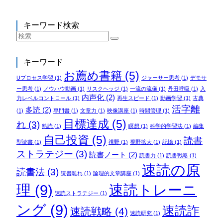
キーワード検索
キーワード
お薦め書籍
(5)
Uプロセス学習
(1)
ジャーサー思考
(1)
デモサ
ー思考
(1)
ノウハウ動画
(1)
リスクヘッジ
(1)
一流の流儀
(1)
丹田呼吸
(1)
入
内声化
(2)
力レベルコントロール
(1)
再生スピード
(1)
動画学習
(1)
古典
活字離
多読
(2)
(1)
専門書
(1)
文章力
(1)
映像講座
(1)
時間管理
(1)
目標達成
(5)
れ
(3)
熟読
(1)
瞑想
(1)
科学的学習法
(1)
編集
自己投資
(5)
読書
型読書
(1)
視野
(1)
視野拡大
(1)
記憶
(1)
ストラテジー
(3)
読書ノート
(2)
読書力
(1)
読書戦略
(1)
速読の原
読書法
(3)
読書離れ
(1)
論理的文章講座
(1)
理
(9)
速読トレーニ
速読ストラテジー
(1)
ング
(9)
速読詐
速読戦略
(4)
速読研究
(1)