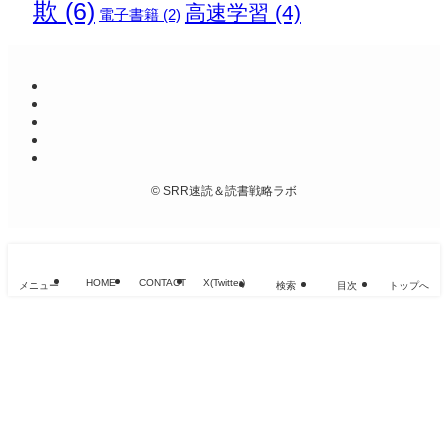
欺
(6)
高速学習
(4)
電子書籍
(2)
©
SRR速読＆読書戦略ラボ
HOME
CONTACT
X(Twitter)
メニュー
検索
目次
トップへ