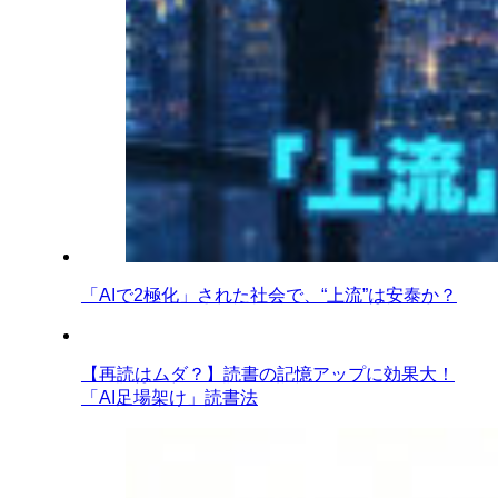
「AIで2極化」された社会で、“上流”は安泰か？
【再読はムダ？】読書の記憶アップに効果大！
「AI足場架け」読書法