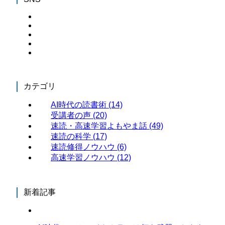
カテゴリ
AI時代の読書術
(14)
受講者の声
(20)
速読・高速学習よもやま話
(49)
速読の科学
(17)
速読修得ノウハウ
(6)
高速学習ノウハウ
(12)
新着記事