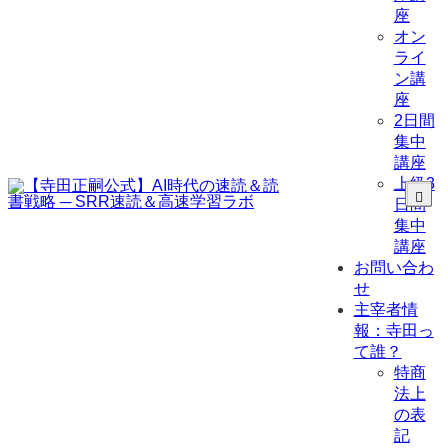
座
オン
ライ
ン講
座
2日間
集中
講座
上級3
日間
集中
講座
お問い合わ
せ
主宰者情
報：寺田っ
て誰？
特商
法上
の表
記