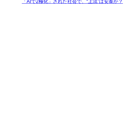
「AIで2極化」された社会で、“上流”は安泰か？