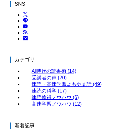
SNS
カテゴリ
AI時代の読書術
(14)
受講者の声
(20)
速読・高速学習よもやま話
(49)
速読の科学
(17)
速読修得ノウハウ
(6)
高速学習ノウハウ
(12)
新着記事