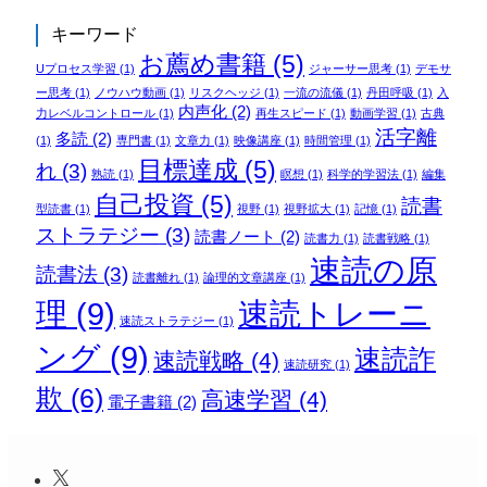
キーワード
お薦め書籍
(5)
Uプロセス学習
(1)
ジャーサー思考
(1)
デモサ
ー思考
(1)
ノウハウ動画
(1)
リスクヘッジ
(1)
一流の流儀
(1)
丹田呼吸
(1)
入
内声化
(2)
力レベルコントロール
(1)
再生スピード
(1)
動画学習
(1)
古典
活字離
多読
(2)
(1)
専門書
(1)
文章力
(1)
映像講座
(1)
時間管理
(1)
目標達成
(5)
れ
(3)
熟読
(1)
瞑想
(1)
科学的学習法
(1)
編集
自己投資
(5)
読書
型読書
(1)
視野
(1)
視野拡大
(1)
記憶
(1)
ストラテジー
(3)
読書ノート
(2)
読書力
(1)
読書戦略
(1)
速読の原
読書法
(3)
読書離れ
(1)
論理的文章講座
(1)
理
(9)
速読トレーニ
速読ストラテジー
(1)
ング
(9)
速読詐
速読戦略
(4)
速読研究
(1)
欺
(6)
高速学習
(4)
電子書籍
(2)