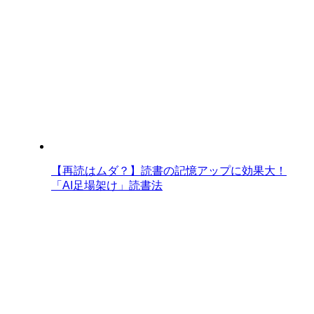
【再読はムダ？】読書の記憶アップに効果大！
「AI足場架け」読書法