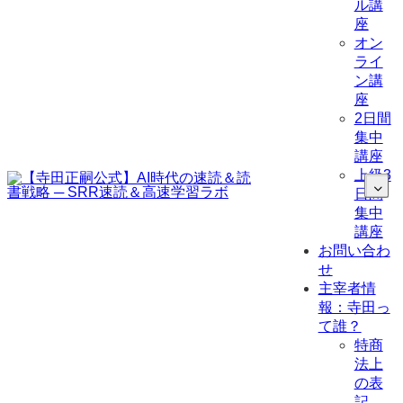
ル講
座
オン
ライ
ン講
座
2日間
集中
講座
上級3
日間
集中
講座
お問い合わ
せ
主宰者情
報：寺田っ
て誰？
特商
法上
の表
記