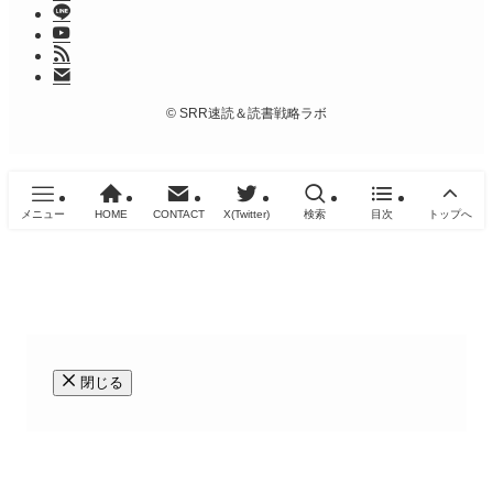
©
SRR速読＆読書戦略ラボ
メニュー
HOME
CONTACT
X(Twitter)
検索
目次
トップへ
閉じる