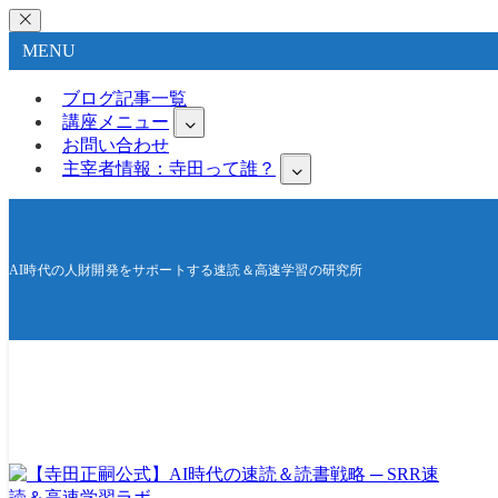
MENU
ブログ記事一覧
講座メニュー
お問い合わせ
主宰者情報：寺田って誰？
AI時代の人財開発をサポートする速読＆高速学習の研究所