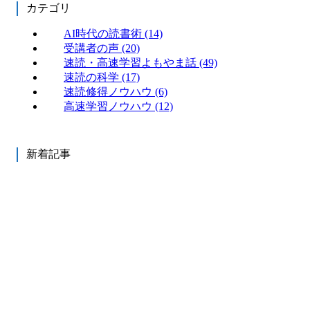
カテゴリ
AI時代の読書術
(14)
受講者の声
(20)
速読・高速学習よもやま話
(49)
速読の科学
(17)
速読修得ノウハウ
(6)
高速学習ノウハウ
(12)
新着記事