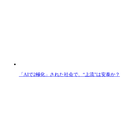
「AIで2極化」された社会で、“上流”は安泰か？