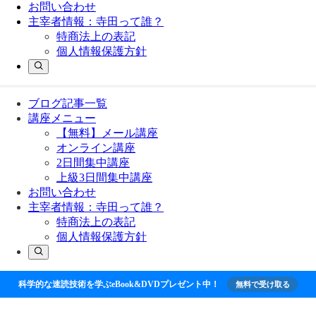
お問い合わせ
主宰者情報：寺田って誰？
特商法上の表記
個人情報保護方針
ブログ記事一覧
講座メニュー
【無料】メール講座
オンライン講座
2日間集中講座
上級3日間集中講座
お問い合わせ
主宰者情報：寺田って誰？
特商法上の表記
個人情報保護方針
科学的な速読技術を学ぶeBook&DVDプレゼント中！
無料で受け取る