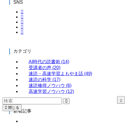
SNS
カテゴリ
AI時代の読書術
(14)
受講者の声
(20)
速読・高速学習よもやま話
(49)
速読の科学
(17)
速読修得ノウハウ
(6)
高速学習ノウハウ
(12)
閉じる
新着記事