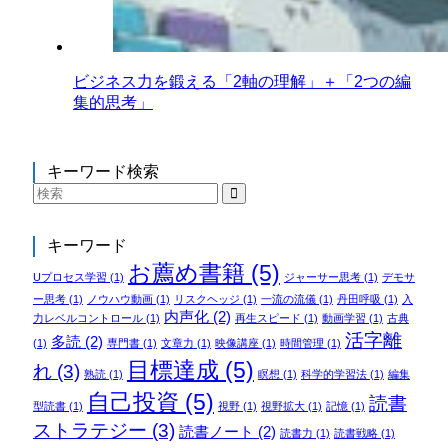
ビジネス力を鍛える「2軸の理解」＋「2つの編
集的思考」
キーワード検索
キーワード
お薦め書籍
(5)
Uプロセス学習
(1)
ジャーサー思考
(1)
デモサ
ー思考
(1)
ノウハウ動画
(1)
リスクヘッジ
(1)
一流の流儀
(1)
丹田呼吸
(1)
入
内声化
(2)
力レベルコントロール
(1)
再生スピード
(1)
動画学習
(1)
古典
活字離
多読
(2)
(1)
専門書
(1)
文章力
(1)
映像講座
(1)
時間管理
(1)
目標達成
(5)
れ
(3)
熟読
(1)
瞑想
(1)
科学的学習法
(1)
編集
自己投資
(5)
読書
型読書
(1)
視野
(1)
視野拡大
(1)
記憶
(1)
ストラテジー
(3)
読書ノート
(2)
読書力
(1)
読書戦略
(1)