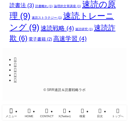
速読の原
読書法
(3)
読書離れ
(1)
論理的文章講座
(1)
理
(9)
速読トレーニ
速読ストラテジー
(1)
ング
(9)
速読詐
速読戦略
(4)
速読研究
(1)
欺
(6)
高速学習
(4)
電子書籍
(2)
©
SRR速読＆読書戦略ラボ
メニュー
HOME
CONTACT
X(Twitter)
検索
目次
トップへ