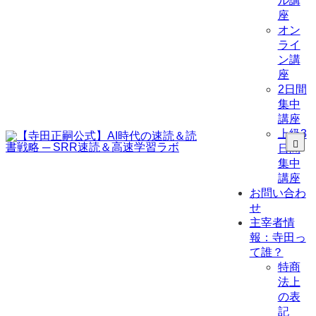
ル講
座
オン
ライ
ン講
座
2日間
集中
講座
上級3
日間
集中
講座
お問い合わ
せ
主宰者情
報：寺田っ
て誰？
特商
法上
の表
記