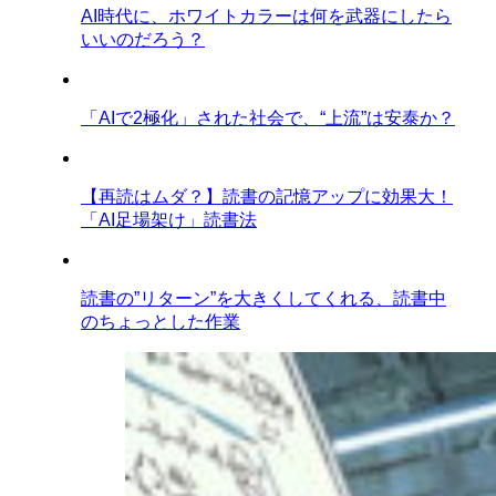
AI時代に、ホワイトカラーは何を武器にしたら
いいのだろう？
「AIで2極化」された社会で、“上流”は安泰か？
【再読はムダ？】読書の記憶アップに効果大！
「AI足場架け」読書法
読書の”リターン”を大きくしてくれる、読書中
のちょっとした作業