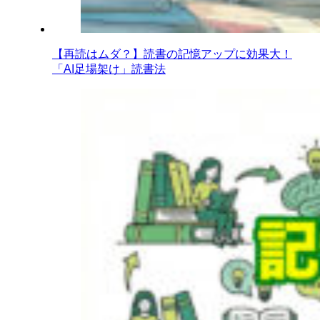
【再読はムダ？】読書の記憶アップに効果大！
「AI足場架け」読書法