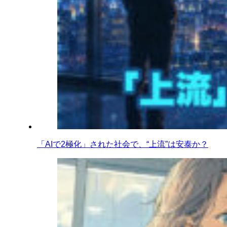
「AIで2極化」された社会で、“上流”は安泰か？