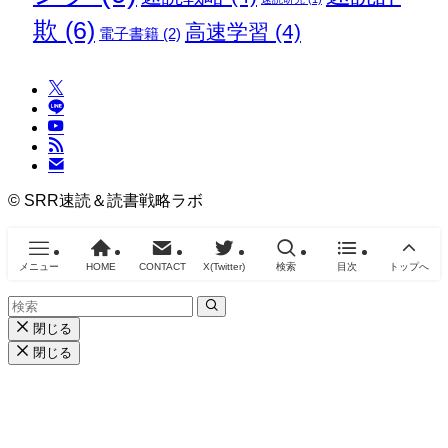
欺
(6)
高速学習
(4)
電子書籍
(2)
©
SRR速読＆読書戦略ラボ
メニュー
HOME
CONTACT
X(Twitter)
検索
目次
トップへ
閉じる
閉じる