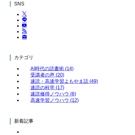
SNS
カテゴリ
AI時代の読書術
(14)
受講者の声
(20)
速読・高速学習よもやま話
(49)
速読の科学
(17)
速読修得ノウハウ
(6)
高速学習ノウハウ
(12)
新着記事