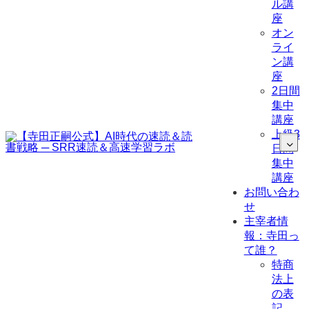
ル講
座
オン
ライ
ン講
座
2日間
集中
講座
上級3
日間
集中
講座
お問い合わ
せ
主宰者情
報：寺田っ
て誰？
特商
法上
の表
記