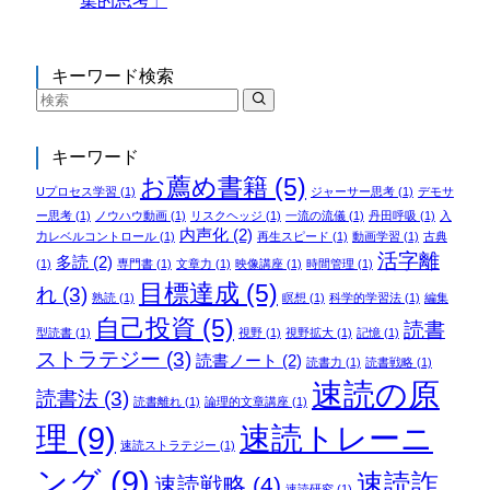
集的思考」
キーワード検索
キーワード
お薦め書籍
(5)
Uプロセス学習
(1)
ジャーサー思考
(1)
デモサ
ー思考
(1)
ノウハウ動画
(1)
リスクヘッジ
(1)
一流の流儀
(1)
丹田呼吸
(1)
入
内声化
(2)
力レベルコントロール
(1)
再生スピード
(1)
動画学習
(1)
古典
活字離
多読
(2)
(1)
専門書
(1)
文章力
(1)
映像講座
(1)
時間管理
(1)
目標達成
(5)
れ
(3)
熟読
(1)
瞑想
(1)
科学的学習法
(1)
編集
自己投資
(5)
読書
型読書
(1)
視野
(1)
視野拡大
(1)
記憶
(1)
ストラテジー
(3)
読書ノート
(2)
読書力
(1)
読書戦略
(1)
速読の原
読書法
(3)
読書離れ
(1)
論理的文章講座
(1)
理
(9)
速読トレーニ
速読ストラテジー
(1)
ング
(9)
速読詐
速読戦略
(4)
速読研究
(1)