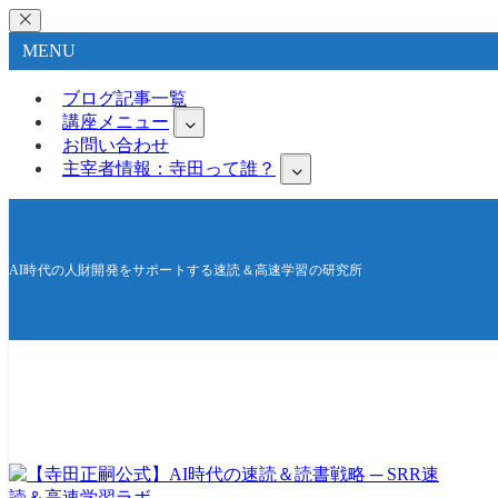
MENU
ブログ記事一覧
講座メニュー
お問い合わせ
主宰者情報：寺田って誰？
AI時代の人財開発をサポートする速読＆高速学習の研究所