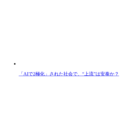
「AIで2極化」された社会で、“上流”は安泰か？