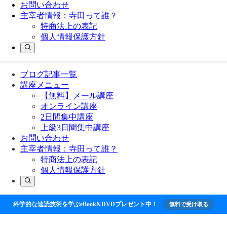
お問い合わせ
主宰者情報：寺田って誰？
特商法上の表記
個人情報保護方針
ブログ記事一覧
講座メニュー
【無料】メール講座
オンライン講座
2日間集中講座
上級3日間集中講座
お問い合わせ
主宰者情報：寺田って誰？
特商法上の表記
個人情報保護方針
科学的な速読技術を学ぶeBook&DVDプレゼント中！
無料で受け取る