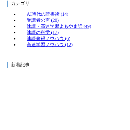
カテゴリ
AI時代の読書術
(14)
受講者の声
(20)
速読・高速学習よもやま話
(49)
速読の科学
(17)
速読修得ノウハウ
(6)
高速学習ノウハウ
(12)
新着記事