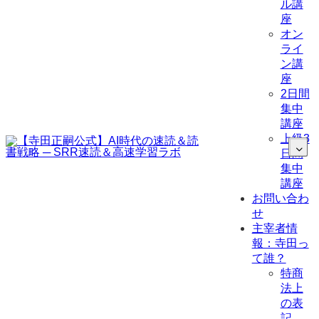
ル講
座
オン
ライ
ン講
座
2日間
集中
講座
上級3
日間
集中
講座
お問い合わ
せ
主宰者情
報：寺田っ
て誰？
特商
法上
の表
記