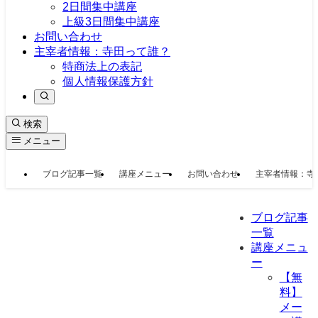
2日間集中講座
上級3日間集中講座
お問い合わせ
主宰者情報：寺田って誰？
特商法上の表記
個人情報保護方針
検索
メニュー
ブログ記事一覧
講座メニュー
お問い合わせ
主宰者情報：寺
ブログ記事
一覧
講座メニュ
ー
【無
料】
メー