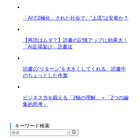
「AIで2極化」された社会で、“上流”は安泰か？
【再読はムダ？】読書の記憶アップに効果大！
「AI足場架け」読書法
読書の”リターン”を大きくしてくれる、読書中
のちょっとした作業
ビジネス力を鍛える「2軸の理解」＋「2つの編
集的思考」
キーワード検索