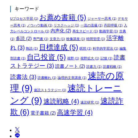
キーワード
お薦め書籍
(5)
Uプロセス学習
(1)
ジャーサー思考
(1)
デモサ
ー思考
(1)
ノウハウ動画
(1)
リスクヘッジ
(1)
一流の流儀
(1)
丹田呼吸
(1)
入
内声化
(2)
力レベルコントロール
(1)
再生スピード
(1)
動画学習
(1)
古典
活字離
多読
(2)
(1)
専門書
(1)
文章力
(1)
映像講座
(1)
時間管理
(1)
目標達成
(5)
れ
(3)
熟読
(1)
瞑想
(1)
科学的学習法
(1)
編集
自己投資
(5)
読書
型読書
(1)
視野
(1)
視野拡大
(1)
記憶
(1)
ストラテジー
(3)
読書ノート
(2)
読書力
(1)
読書戦略
(1)
速読の原
読書法
(3)
読書離れ
(1)
論理的文章講座
(1)
理
(9)
速読トレーニ
速読ストラテジー
(1)
ング
(9)
速読詐
速読戦略
(4)
速読研究
(1)
欺
(6)
高速学習
(4)
電子書籍
(2)