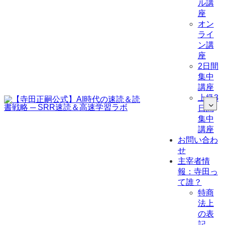
ル講
座
オン
ライ
ン講
座
2日間
集中
講座
上級3
日間
集中
講座
お問い合わ
せ
主宰者情
報：寺田っ
て誰？
特商
法上
の表
記