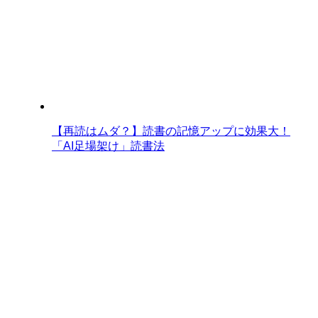
【再読はムダ？】読書の記憶アップに効果大！
「AI足場架け」読書法