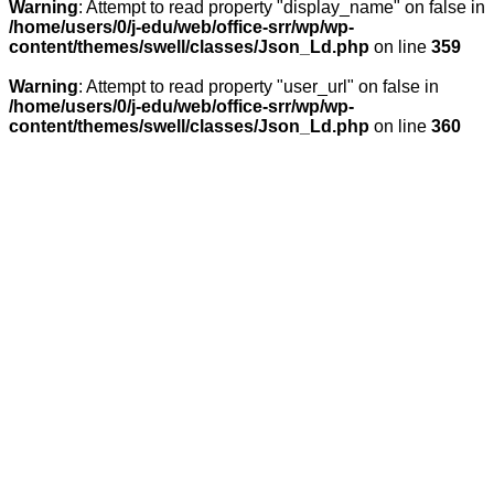
Warning
: Attempt to read property "display_name" on false in
/home/users/0/j-edu/web/office-srr/wp/wp-
content/themes/swell/classes/Json_Ld.php
on line
359
Warning
: Attempt to read property "user_url" on false in
/home/users/0/j-edu/web/office-srr/wp/wp-
content/themes/swell/classes/Json_Ld.php
on line
360