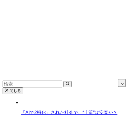
閉じる
「AIで2極化」された社会で、“上流”は安泰か？