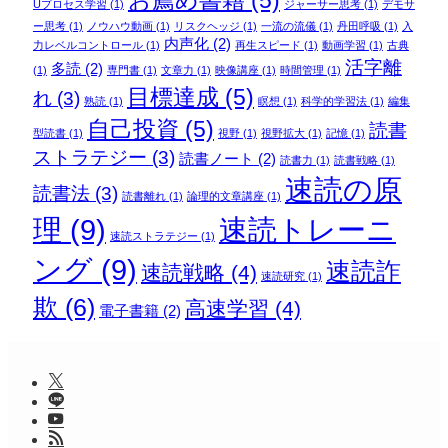
お薦め書籍
(5)
Uプロセス学習
(1)
ジャーサー思考
(1)
デモサ
ー思考
(1)
ノウハウ動画
(1)
リスクヘッジ
(1)
一流の流儀
(1)
丹田呼吸
(1)
入
内声化
(2)
力レベルコントロール
(1)
再生スピード
(1)
動画学習
(1)
古典
活字離
多読
(2)
(1)
専門書
(1)
文章力
(1)
映像講座
(1)
時間管理
(1)
目標達成
(5)
れ
(3)
熟読
(1)
瞑想
(1)
科学的学習法
(1)
編集
自己投資
(5)
読書
型読書
(1)
視野
(1)
視野拡大
(1)
記憶
(1)
ストラテジー
(3)
読書ノート
(2)
読書力
(1)
読書戦略
(1)
速読の原
読書法
(3)
読書離れ
(1)
論理的文章講座
(1)
理
(9)
速読トレーニ
速読ストラテジー
(1)
ング
(9)
速読詐
速読戦略
(4)
速読研究
(1)
欺
(6)
高速学習
(4)
電子書籍
(2)