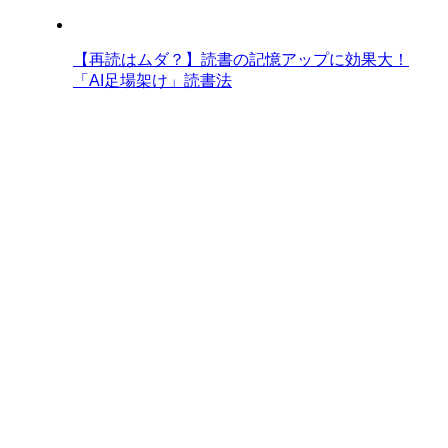
【再読はムダ？】読書の記憶アップに効果大！
「AI足場架け」読書法