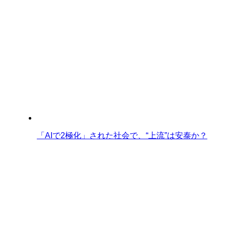
「AIで2極化」された社会で、“上流”は安泰か？