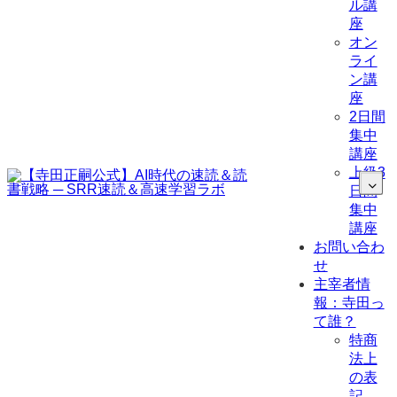
ル講
座
オン
ライ
ン講
座
2日間
集中
講座
上級3
日間
集中
講座
お問い合わ
せ
主宰者情
報：寺田っ
て誰？
特商
法上
の表
記