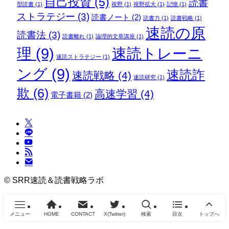
自己投資
(5)
読書
型読書
(1)
視野
(1)
視野拡大
(1)
記憶
(1)
ストラテジー
(3)
読書ノート
(2)
読書力
(1)
読書戦略
(1)
速読の原
読書法
(3)
読書離れ
(1)
論理的文章講座
(1)
理
(9)
速読トレーニ
速読ストラテジー
(1)
ング
(9)
速読詐
速読戦略
(4)
速読研究
(1)
欺
(6)
高速学習
(4)
電子書籍
(2)
©
SRR速読＆読書戦略ラボ
メニュー
HOME
CONTACT
X(Twitter)
検索
目次
トップへ