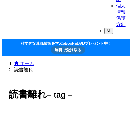
個人
情報
保護
方針
科学的な速読技術を学ぶeBook&DVDプレゼント中！
無料で受け取る
ホーム
読書離れ
読書離れ
– tag –