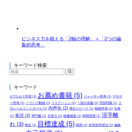
ビジネス力を鍛える「2軸の理解」＋「2つの編
集的思考」
キーワード検索
キーワード
お薦め書籍
(5)
Uプロセス学習
(1)
ジャーサー思考
(1)
デモサ
ー思考
(1)
ノウハウ動画
(1)
リスクヘッジ
(1)
一流の流儀
(1)
丹田呼吸
(1)
入
内声化
(2)
力レベルコントロール
(1)
再生スピード
(1)
動画学習
(1)
古典
活字離
多読
(2)
(1)
専門書
(1)
文章力
(1)
映像講座
(1)
時間管理
(1)
目標達成
(5)
れ
(3)
熟読
(1)
瞑想
(1)
科学的学習法
(1)
編集