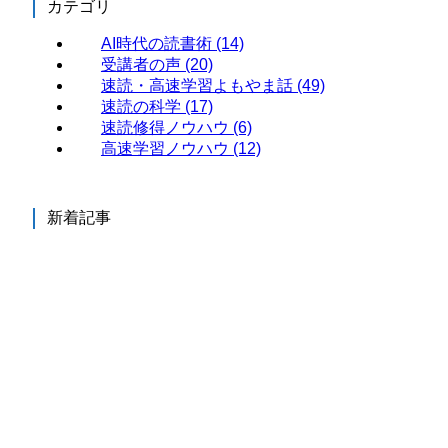
カテゴリ
AI時代の読書術
(14)
受講者の声
(20)
速読・高速学習よもやま話
(49)
速読の科学
(17)
速読修得ノウハウ
(6)
高速学習ノウハウ
(12)
新着記事