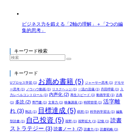
ビジネス力を鍛える「2軸の理解」＋「2つの編
集的思考」
キーワード検索
キーワード
お薦め書籍
(5)
Uプロセス学習
(1)
ジャーサー思考
(1)
デモサ
ー思考
(1)
ノウハウ動画
(1)
リスクヘッジ
(1)
一流の流儀
(1)
丹田呼吸
(1)
入
内声化
(2)
力レベルコントロール
(1)
再生スピード
(1)
動画学習
(1)
古典
活字離
多読
(2)
(1)
専門書
(1)
文章力
(1)
映像講座
(1)
時間管理
(1)
目標達成
(5)
れ
(3)
熟読
(1)
瞑想
(1)
科学的学習法
(1)
編集
自己投資
(5)
読書
型読書
(1)
視野
(1)
視野拡大
(1)
記憶
(1)
ストラテジー
(3)
読書ノート
(2)
読書力
(1)
読書戦略
(1)