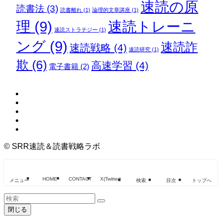
速読の原
読書法
(3)
読書離れ
(1)
論理的文章講座
(1)
理
(9)
速読トレーニ
速読ストラテジー
(1)
ング
(9)
速読詐
速読戦略
(4)
速読研究
(1)
欺
(6)
高速学習
(4)
電子書籍
(2)
©
SRR速読＆読書戦略ラボ
HOME
CONTACT
X(Twitter)
メニュー
検索
目次
トップへ
閉じる