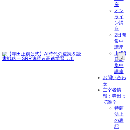
座
オン
ライ
ン講
座
2日間
集中
講座
上級3
日間
集中
講座
お問い合わ
せ
主宰者情
報：寺田っ
て誰？
特商
法上
の表
記