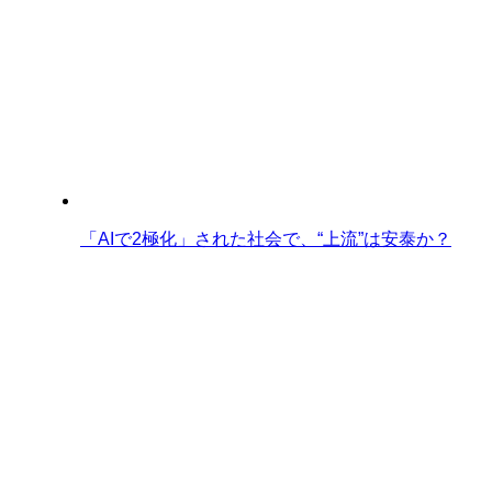
「AIで2極化」された社会で、“上流”は安泰か？