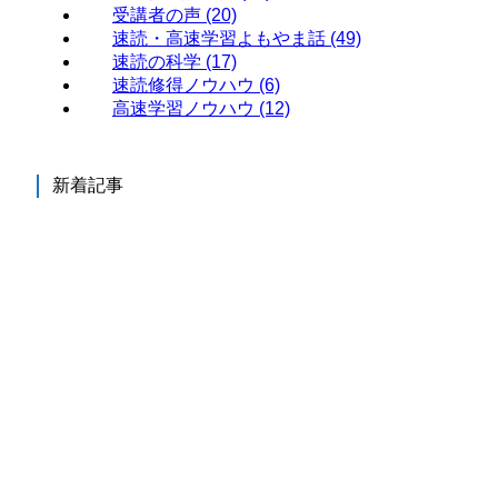
受講者の声
(20)
速読・高速学習よもやま話
(49)
速読の科学
(17)
速読修得ノウハウ
(6)
高速学習ノウハウ
(12)
新着記事