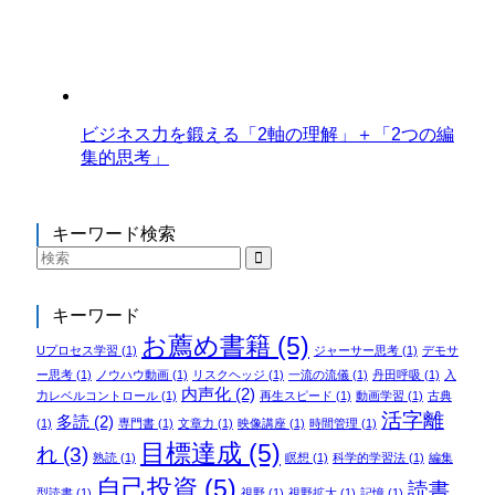
ビジネス力を鍛える「2軸の理解」＋「2つの編
集的思考」
キーワード検索
キーワード
お薦め書籍
(5)
Uプロセス学習
(1)
ジャーサー思考
(1)
デモサ
ー思考
(1)
ノウハウ動画
(1)
リスクヘッジ
(1)
一流の流儀
(1)
丹田呼吸
(1)
入
内声化
(2)
力レベルコントロール
(1)
再生スピード
(1)
動画学習
(1)
古典
活字離
多読
(2)
(1)
専門書
(1)
文章力
(1)
映像講座
(1)
時間管理
(1)
目標達成
(5)
れ
(3)
熟読
(1)
瞑想
(1)
科学的学習法
(1)
編集
自己投資
(5)
読書
型読書
(1)
視野
(1)
視野拡大
(1)
記憶
(1)