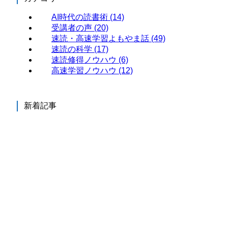
AI時代の読書術
(14)
受講者の声
(20)
速読・高速学習よもやま話
(49)
速読の科学
(17)
速読修得ノウハウ
(6)
高速学習ノウハウ
(12)
新着記事