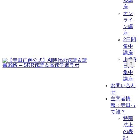
ル講
座
オン
ライ
ン講
座
2日間
集中
講座
上級3
日間
集中
講座
お問い合わ
せ
主宰者情
報：寺田っ
て誰？
特商
法上
の表
記