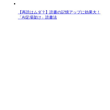
【再読はムダ？】読書の記憶アップに効果大！
「AI足場架け」読書法