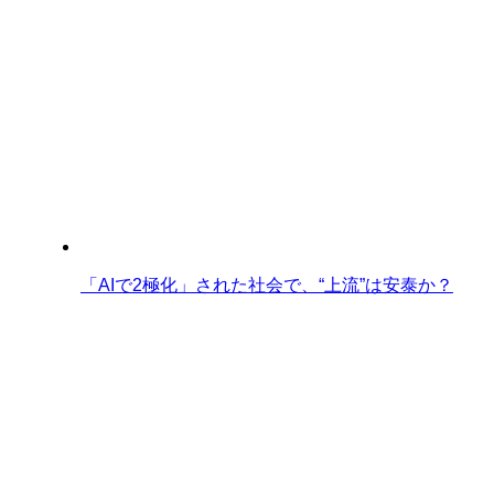
「AIで2極化」された社会で、“上流”は安泰か？