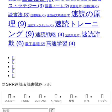
ストラテジー
(3)
読書ノート
(2)
読書力
(1)
読書戦略
(1)
速読の原
読書法
(3)
読書離れ
(1)
論理的文章講座
(1)
理
(9)
速読トレーニ
速読ストラテジー
(1)
ング
(9)
速読詐
速読戦略
(4)
速読研究
(1)
欺
(6)
高速学習
(4)
電子書籍
(2)
©
SRR速読＆読書戦略ラボ
メニュー
HOME
CONTACT
X(Twitter)
検索
目次
トップへ