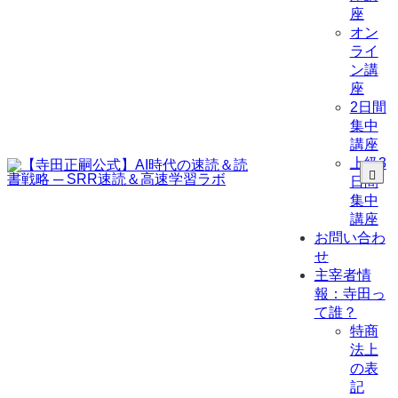
座
オン
ライ
ン講
座
2日間
集中
講座
上級3
日間
集中
講座
お問い合わ
せ
主宰者情
報：寺田っ
て誰？
特商
法上
の表
記