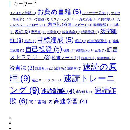
キーワード
お薦め書籍
(5)
Uプロセス学習
(1)
ジャーサー思考
(1)
デモサ
ー思考
(1)
ノウハウ動画
(1)
リスクヘッジ
(1)
一流の流儀
(1)
丹田呼吸
(1)
入
内声化
(2)
力レベルコントロール
(1)
再生スピード
(1)
動画学習
(1)
古典
活字離
多読
(2)
(1)
専門書
(1)
文章力
(1)
映像講座
(1)
時間管理
(1)
目標達成
(5)
れ
(3)
熟読
(1)
瞑想
(1)
科学的学習法
(1)
編集
自己投資
(5)
読書
型読書
(1)
視野
(1)
視野拡大
(1)
記憶
(1)
ストラテジー
(3)
読書ノート
(2)
読書力
(1)
読書戦略
(1)
速読の原
読書法
(3)
読書離れ
(1)
論理的文章講座
(1)
理
(9)
速読トレーニ
速読ストラテジー
(1)
ング
(9)
速読詐
速読戦略
(4)
速読研究
(1)
欺
(6)
高速学習
(4)
電子書籍
(2)