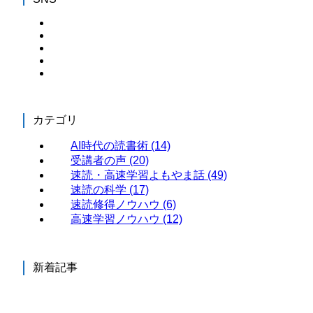
カテゴリ
AI時代の読書術
(14)
受講者の声
(20)
速読・高速学習よもやま話
(49)
速読の科学
(17)
速読修得ノウハウ
(6)
高速学習ノウハウ
(12)
新着記事