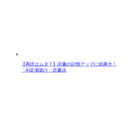
【再読はムダ？】読書の記憶アップに効果大！
「AI足場架け」読書法