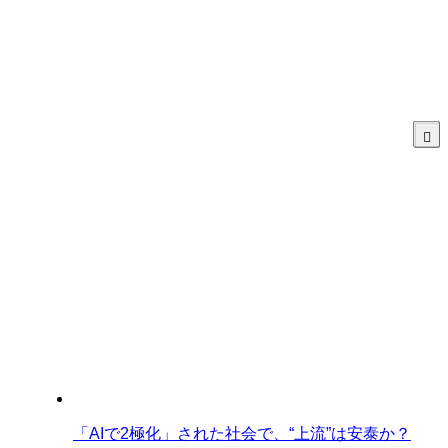
「AIで2極化」された社会で、“上流”は安泰か？