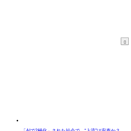
「AIで2極化」された社会で、“上流”は安泰か？