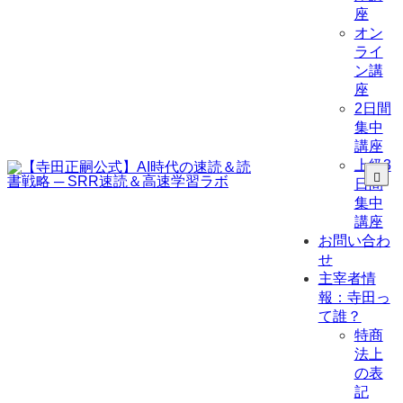
座
オン
ライ
ン講
座
2日間
集中
講座
上級3
日間
集中
講座
お問い合わ
せ
主宰者情
報：寺田っ
て誰？
特商
法上
の表
記