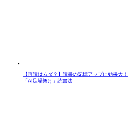
【再読はムダ？】読書の記憶アップに効果大！
「AI足場架け」読書法