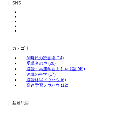
SNS
カテゴリ
AI時代の読書術
(14)
受講者の声
(20)
速読・高速学習よもやま話
(49)
速読の科学
(17)
速読修得ノウハウ
(6)
高速学習ノウハウ
(12)
新着記事