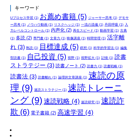
キーワード
お薦め書籍
(5)
Uプロセス学習
(1)
ジャーサー思考
(1)
デモサ
ー思考
(1)
ノウハウ動画
(1)
リスクヘッジ
(1)
一流の流儀
(1)
丹田呼吸
(1)
入
内声化
(2)
力レベルコントロール
(1)
再生スピード
(1)
動画学習
(1)
古典
活字離
多読
(2)
(1)
専門書
(1)
文章力
(1)
映像講座
(1)
時間管理
(1)
目標達成
(5)
れ
(3)
熟読
(1)
瞑想
(1)
科学的学習法
(1)
編集
自己投資
(5)
読書
型読書
(1)
視野
(1)
視野拡大
(1)
記憶
(1)
ストラテジー
(3)
読書ノート
(2)
読書力
(1)
読書戦略
(1)
速読の原
読書法
(3)
読書離れ
(1)
論理的文章講座
(1)
理
(9)
速読トレーニ
速読ストラテジー
(1)
ング
(9)
速読詐
速読戦略
(4)
速読研究
(1)
欺
(6)
高速学習
(4)
電子書籍
(2)