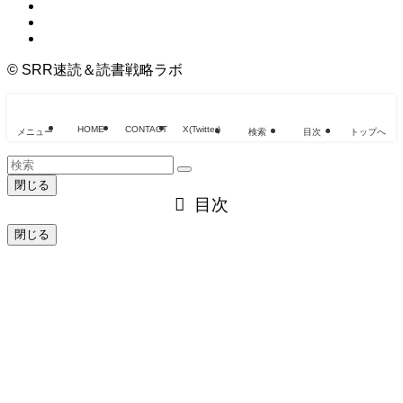
©
SRR速読＆読書戦略ラボ
HOME
CONTACT
X(Twitter)
メニュー
検索
目次
トップへ
閉じる
目次
閉じる