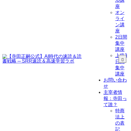
ル講
座
オン
ライ
ン講
座
2日間
集中
講座
上級3
日間
集中
講座
お問い合わ
せ
主宰者情
報：寺田っ
て誰？
特商
法上
の表
記