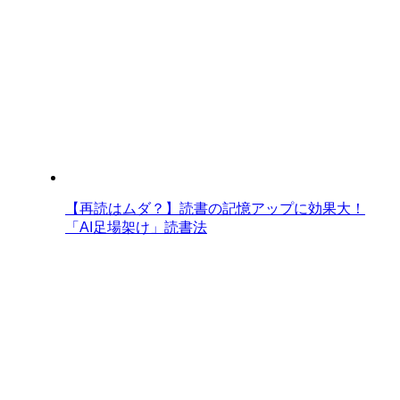
【再読はムダ？】読書の記憶アップに効果大！
「AI足場架け」読書法