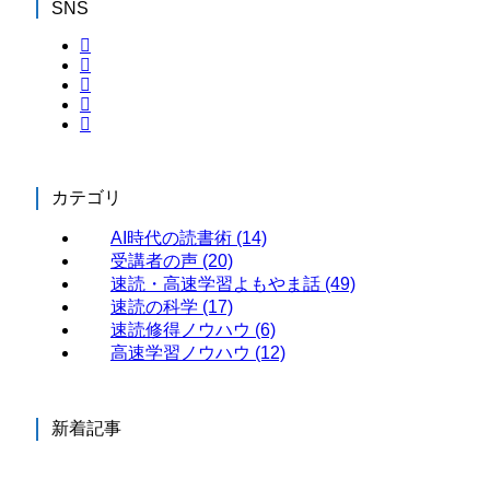
SNS
カテゴリ
AI時代の読書術
(14)
受講者の声
(20)
速読・高速学習よもやま話
(49)
速読の科学
(17)
速読修得ノウハウ
(6)
高速学習ノウハウ
(12)
新着記事