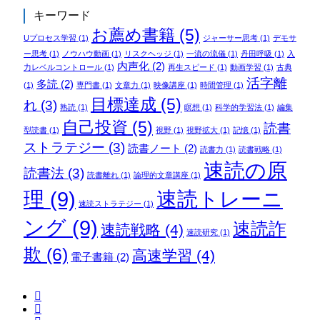
キーワード
お薦め書籍
(5)
Uプロセス学習
(1)
ジャーサー思考
(1)
デモサ
ー思考
(1)
ノウハウ動画
(1)
リスクヘッジ
(1)
一流の流儀
(1)
丹田呼吸
(1)
入
内声化
(2)
力レベルコントロール
(1)
再生スピード
(1)
動画学習
(1)
古典
活字離
多読
(2)
(1)
専門書
(1)
文章力
(1)
映像講座
(1)
時間管理
(1)
目標達成
(5)
れ
(3)
熟読
(1)
瞑想
(1)
科学的学習法
(1)
編集
自己投資
(5)
読書
型読書
(1)
視野
(1)
視野拡大
(1)
記憶
(1)
ストラテジー
(3)
読書ノート
(2)
読書力
(1)
読書戦略
(1)
速読の原
読書法
(3)
読書離れ
(1)
論理的文章講座
(1)
理
(9)
速読トレーニ
速読ストラテジー
(1)
ング
(9)
速読詐
速読戦略
(4)
速読研究
(1)
欺
(6)
高速学習
(4)
電子書籍
(2)