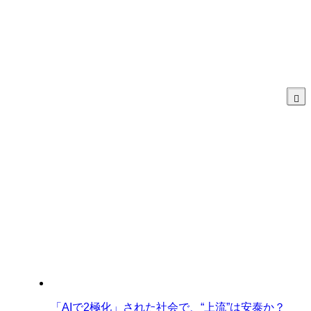
「AIで2極化」された社会で、“上流”は安泰か？