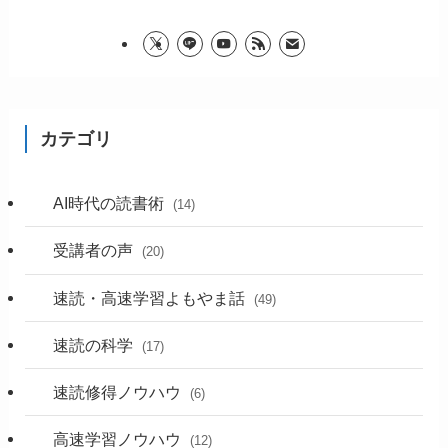
カテゴリ
AI時代の読書術
(14)
受講者の声
(20)
速読・高速学習よもやま話
(49)
速読の科学
(17)
速読修得ノウハウ
(6)
高速学習ノウハウ
(12)