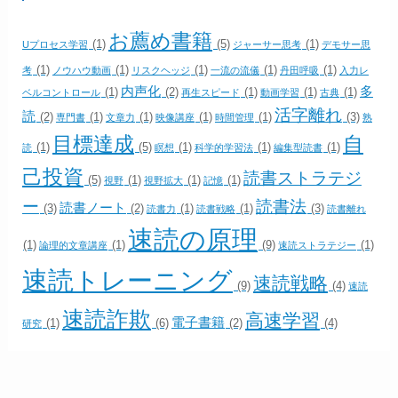
お薦め書籍
(1)
(5)
(1)
Uプロセス学習
ジャーサー思考
デモサー思
(1)
(1)
(1)
(1)
(1)
考
ノウハウ動画
リスクヘッジ
一流の流儀
丹田呼吸
入力レ
内声化
多
(1)
(2)
(1)
(1)
(1)
ベルコントロール
再生スピード
動画学習
古典
活字離れ
読
(2)
(1)
(1)
(1)
(1)
(3)
専門書
文章力
映像講座
時間管理
熟
目標達成
自
(1)
(5)
(1)
(1)
(1)
読
瞑想
科学的学習法
編集型読書
己投資
読書ストラテジ
(5)
(1)
(1)
(1)
視野
視野拡大
記憶
ー
読書法
読書ノート
(3)
(2)
(1)
(1)
(3)
読書力
読書戦略
読書離れ
速読の原理
(1)
(1)
(9)
(1)
論理的文章講座
速読ストラテジー
速読トレーニング
速読戦略
(9)
(4)
速読
速読詐欺
高速学習
電子書籍
(1)
(6)
(2)
(4)
研究