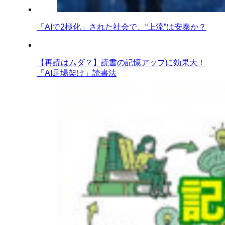
「AIで2極化」された社会で、“上流”は安泰か？
【再読はムダ？】読書の記憶アップに効果大！
「AI足場架け」読書法