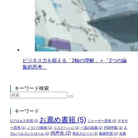
ビジネス力を鍛える「2軸の理解」＋「2つの編
集的思考」
キーワード検索
キーワード
お薦め書籍
(5)
Uプロセス学習
(1)
ジャーサー思考
(1)
デモサ
ー思考
(1)
ノウハウ動画
(1)
リスクヘッジ
(1)
一流の流儀
(1)
丹田呼吸
(1)
入
内声化
(2)
力レベルコントロール
(1)
再生スピード
(1)
動画学習
(1)
古典