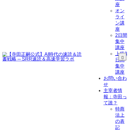
座
オン
ライ
ン講
座
2日間
集中
講座
上級3
日間
集中
講座
お問い合わ
せ
主宰者情
報：寺田っ
て誰？
特商
法上
の表
記