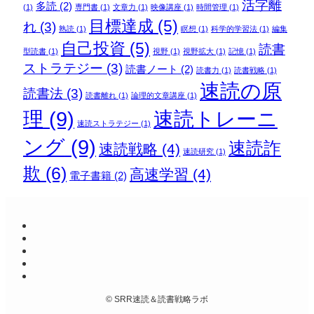
活字離
多読
(2)
(1)
専門書
(1)
文章力
(1)
映像講座
(1)
時間管理
(1)
目標達成
(5)
れ
(3)
熟読
(1)
瞑想
(1)
科学的学習法
(1)
編集
自己投資
(5)
読書
型読書
(1)
視野
(1)
視野拡大
(1)
記憶
(1)
ストラテジー
(3)
読書ノート
(2)
読書力
(1)
読書戦略
(1)
速読の原
読書法
(3)
読書離れ
(1)
論理的文章講座
(1)
理
(9)
速読トレーニ
速読ストラテジー
(1)
ング
(9)
速読詐
速読戦略
(4)
速読研究
(1)
欺
(6)
高速学習
(4)
電子書籍
(2)
©
SRR速読＆読書戦略ラボ