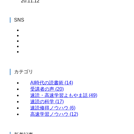
SNS
カテゴリ
AI時代の読書術
(14)
受講者の声
(20)
速読・高速学習よもやま話
(49)
速読の科学
(17)
速読修得ノウハウ
(6)
高速学習ノウハウ
(12)