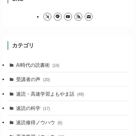
カテゴリ
AI時代の読書術
(14)
受講者の声
(20)
速読・高速学習よもやま話
(49)
速読の科学
(17)
速読修得ノウハウ
(6)