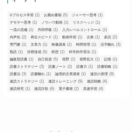
(1)
(5)
(1)
Uプロセス学習
お薦め書籍
ジャーサー思考
(1)
(1)
(1)
デモサー思考
ノウハウ動画
リスクヘッジ
(1)
(1)
(1)
一流の流儀
丹田呼吸
入力レベルコントロール
(2)
(1)
(1)
(1)
(2)
内声化
再生スピード
動画学習
古典
多読
(1)
(1)
(1)
(1)
(3)
専門書
文章力
映像講座
時間管理
活字離れ
(1)
(5)
(1)
(1)
熟読
目標達成
瞑想
科学的学習法
(1)
(5)
(1)
(1)
(1)
編集型読書
自己投資
視野
視野拡大
記憶
(3)
(2)
(1)
(1)
読書ストラテジー
読書ノート
読書力
読書戦略
(3)
(1)
(1)
(9)
読書法
読書離れ
論理的文章講座
速読の原理
(1)
(9)
(4)
速読ストラテジー
速読トレーニング
速読戦略
(1)
(6)
(2)
(4)
速読研究
速読詐欺
電子書籍
高速学習