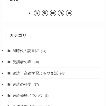
カテゴリ
AI時代の読書術
(14)
受講者の声
(20)
速読・高速学習よもやま話
(49)
速読の科学
(17)
速読修得ノウハウ
(6)