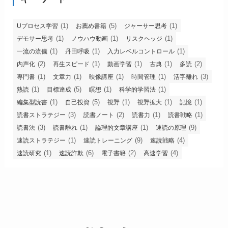
(1)
(5)
(1)
Uプロセス学習
お薦め書籍
ジャーサー思考
(1)
(1)
(1)
デモサー思考
ノウハウ動画
リスクヘッジ
(1)
(1)
(1)
一流の流儀
丹田呼吸
入力レベルコントロール
(2)
(1)
(1)
(1)
(2)
内声化
再生スピード
動画学習
古典
多読
(1)
(1)
(1)
(1)
(3)
専門書
文章力
映像講座
時間管理
活字離れ
(1)
(5)
(1)
(1)
熟読
目標達成
瞑想
科学的学習法
(1)
(5)
(1)
(1)
(1)
編集型読書
自己投資
視野
視野拡大
記憶
(3)
(2)
(1)
(1)
読書ストラテジー
読書ノート
読書力
読書戦略
(3)
(1)
(1)
(9)
読書法
読書離れ
論理的文章講座
速読の原理
(1)
(9)
(4)
速読ストラテジー
速読トレーニング
速読戦略
(1)
(6)
(2)
(4)
速読研究
速読詐欺
電子書籍
高速学習