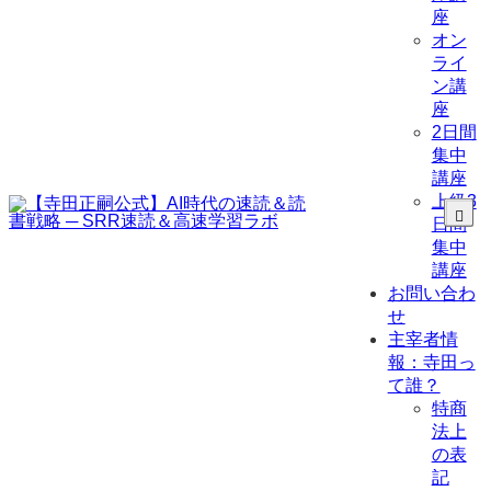
座
オン
ライ
ン講
座
2日間
集中
講座
上級3
日間
集中
講座
お問い合わ
せ
主宰者情
報：寺田っ
て誰？
特商
法上
の表
記