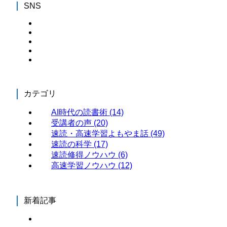
SNS
カテゴリ
AI時代の読書術
(14)
受講者の声
(20)
速読・高速学習よもやま話
(49)
速読の科学
(17)
速読修得ノウハウ
(6)
高速学習ノウハウ
(12)
新着記事