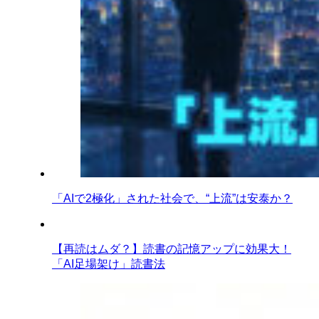
「AIで2極化」された社会で、“上流”は安泰か？
【再読はムダ？】読書の記憶アップに効果大！
「AI足場架け」読書法