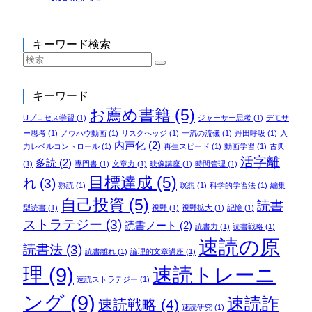
キーワード検索
キーワード
お薦め書籍
(5)
Uプロセス学習
(1)
ジャーサー思考
(1)
デモサ
ー思考
(1)
ノウハウ動画
(1)
リスクヘッジ
(1)
一流の流儀
(1)
丹田呼吸
(1)
入
内声化
(2)
力レベルコントロール
(1)
再生スピード
(1)
動画学習
(1)
古典
活字離
多読
(2)
(1)
専門書
(1)
文章力
(1)
映像講座
(1)
時間管理
(1)
目標達成
(5)
れ
(3)
熟読
(1)
瞑想
(1)
科学的学習法
(1)
編集
自己投資
(5)
読書
型読書
(1)
視野
(1)
視野拡大
(1)
記憶
(1)
ストラテジー
(3)
読書ノート
(2)
読書力
(1)
読書戦略
(1)
速読の原
読書法
(3)
読書離れ
(1)
論理的文章講座
(1)
理
(9)
速読トレーニ
速読ストラテジー
(1)
ング
(9)
速読詐
速読戦略
(4)
速読研究
(1)