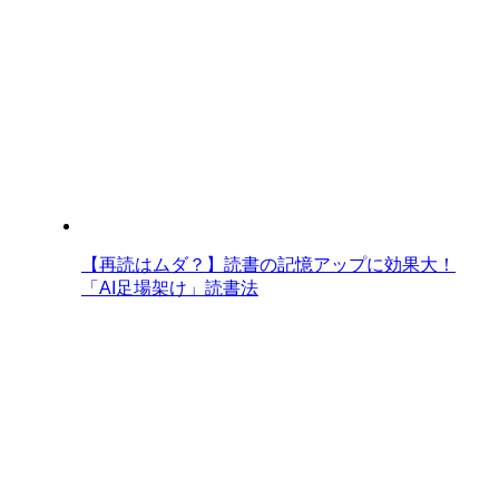
【再読はムダ？】読書の記憶アップに効果大！
「AI足場架け」読書法