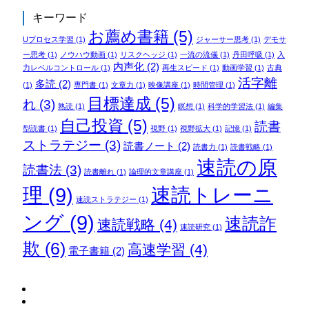
キーワード
お薦め書籍
(5)
Uプロセス学習
(1)
ジャーサー思考
(1)
デモサ
ー思考
(1)
ノウハウ動画
(1)
リスクヘッジ
(1)
一流の流儀
(1)
丹田呼吸
(1)
入
内声化
(2)
力レベルコントロール
(1)
再生スピード
(1)
動画学習
(1)
古典
活字離
多読
(2)
(1)
専門書
(1)
文章力
(1)
映像講座
(1)
時間管理
(1)
目標達成
(5)
れ
(3)
熟読
(1)
瞑想
(1)
科学的学習法
(1)
編集
自己投資
(5)
読書
型読書
(1)
視野
(1)
視野拡大
(1)
記憶
(1)
ストラテジー
(3)
読書ノート
(2)
読書力
(1)
読書戦略
(1)
速読の原
読書法
(3)
読書離れ
(1)
論理的文章講座
(1)
理
(9)
速読トレーニ
速読ストラテジー
(1)
ング
(9)
速読詐
速読戦略
(4)
速読研究
(1)
欺
(6)
高速学習
(4)
電子書籍
(2)