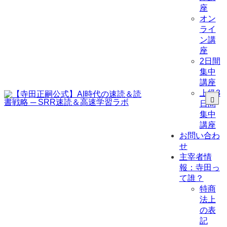
座
オン
ライ
ン講
座
2日間
集中
講座
上級3
日間
集中
講座
お問い合わ
せ
主宰者情
報：寺田っ
て誰？
特商
法上
の表
記