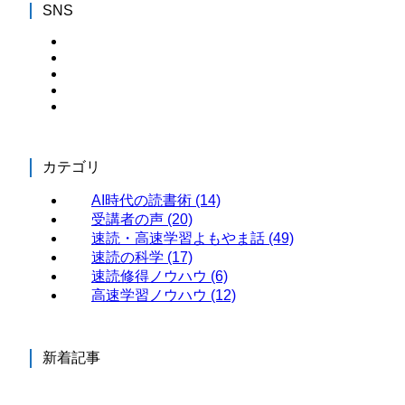
SNS
カテゴリ
AI時代の読書術
(14)
受講者の声
(20)
速読・高速学習よもやま話
(49)
速読の科学
(17)
速読修得ノウハウ
(6)
高速学習ノウハウ
(12)
新着記事