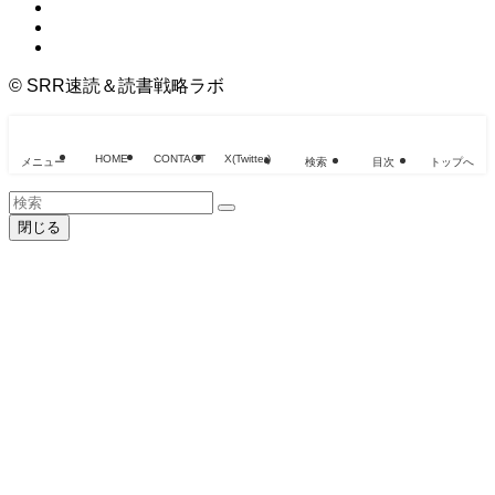
©
SRR速読＆読書戦略ラボ
HOME
CONTACT
X(Twitter)
メニュー
検索
目次
トップへ
閉じる