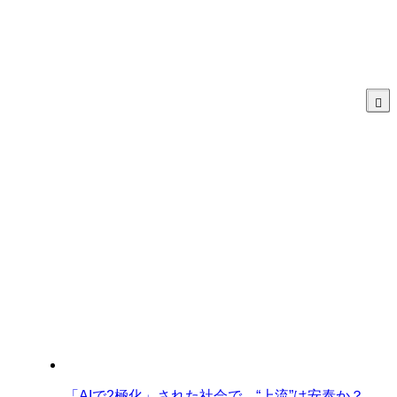
「AIで2極化」された社会で、“上流”は安泰か？