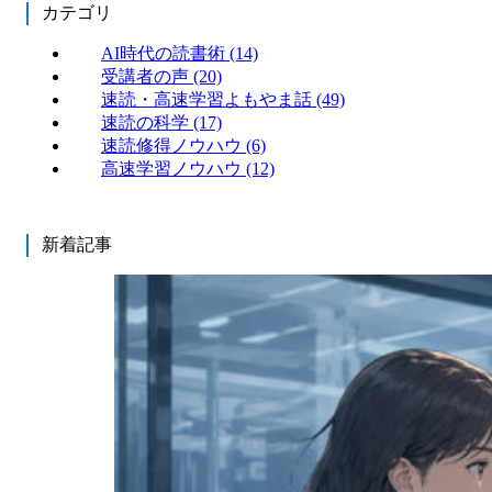
カテゴリ
AI時代の読書術
(14)
受講者の声
(20)
速読・高速学習よもやま話
(49)
速読の科学
(17)
速読修得ノウハウ
(6)
高速学習ノウハウ
(12)
新着記事