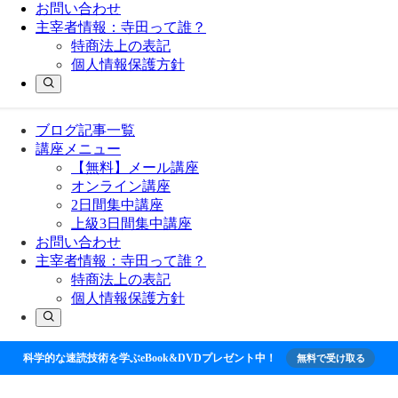
お問い合わせ
主宰者情報：寺田って誰？
特商法上の表記
個人情報保護方針
ブログ記事一覧
講座メニュー
【無料】メール講座
オンライン講座
2日間集中講座
上級3日間集中講座
お問い合わせ
主宰者情報：寺田って誰？
特商法上の表記
個人情報保護方針
科学的な速読技術を学ぶeBook&DVDプレゼント中！
無料で受け取る