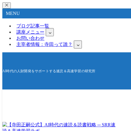
MENU
ブログ記事一覧
講座メニュー
お問い合わせ
主宰者情報：寺田って誰？
AI時代の人財開発をサポートする速読＆高速学習の研究所