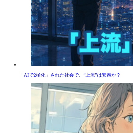
「AIで2極化」された社会で、“上流”は安泰か？