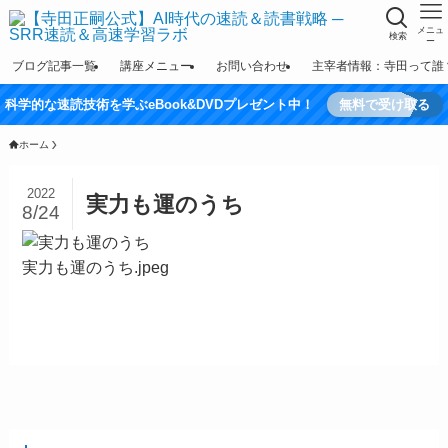
メニュ
検索
ー
ブログ記事一覧
講座メニュー
お問い合わせ
主宰者情報：寺田って誰
科学的な速読技術を学ぶeBook&DVDプレゼント中！
無料で受け取る
ホーム
2022
実力も運のうち
8/24
実力も運のうち.jpeg