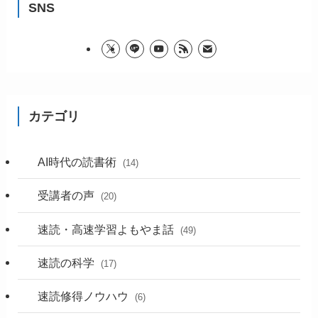
SNS
カテゴリ
AI時代の読書術
(14)
受講者の声
(20)
速読・高速学習よもやま話
(49)
速読の科学
(17)
速読修得ノウハウ
(6)