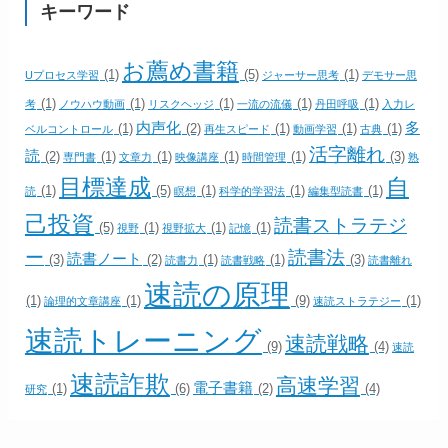
キーワード
お薦め書籍
(1)
(5)
(1)
Uプロセス学習
ジャーサー思考
デモサー思
(1)
(1)
(1)
(1)
(1)
考
ノウハウ動画
リスクヘッジ
一流の流儀
丹田呼吸
入力レ
内声化
多
(1)
(2)
(1)
(1)
(1)
ベルコントロール
再生スピード
動画学習
古典
活字離れ
読
(2)
(1)
(1)
(1)
(1)
(3)
専門書
文章力
映像講座
時間管理
熟
目標達成
自
(1)
(5)
(1)
(1)
(1)
読
瞑想
科学的学習法
編集型読書
己投資
読書ストラテジ
(5)
(1)
(1)
(1)
視野
視野拡大
記憶
ー
読書法
読書ノート
(3)
(2)
(1)
(1)
(3)
読書力
読書戦略
読書離れ
速読の原理
(1)
(1)
(9)
(1)
論理的文章講座
速読ストラテジー
速読トレーニング
速読戦略
(9)
(4)
速読
速読詐欺
高速学習
電子書籍
(1)
(6)
(2)
(4)
研究