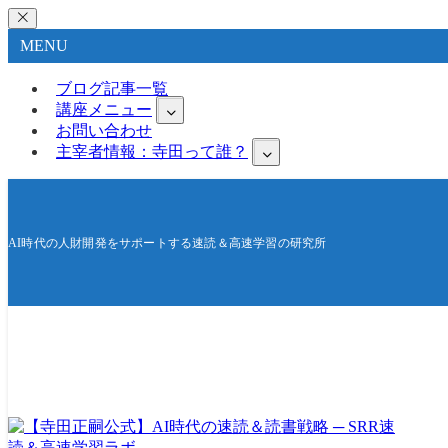
MENU
ブログ記事一覧
講座メニュー
お問い合わせ
主宰者情報：寺田って誰？
AI時代の人財開発をサポートする速読＆高速学習の研究所