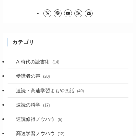
カテゴリ
AI時代の読書術
(14)
受講者の声
(20)
速読・高速学習よもやま話
(49)
速読の科学
(17)
速読修得ノウハウ
(6)
高速学習ノウハウ
(12)