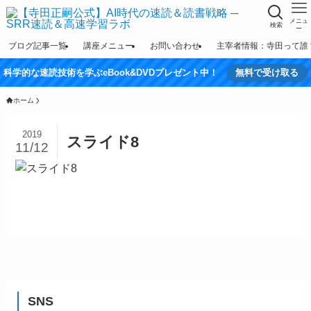
メニュ
検索
ー
ブログ記事一覧
講座メニュー
お問い合わせ
主宰者情報：寺田って誰
科学的な速読技術を学ぶeBook&DVDプレゼント中！
無料で受け取る
ホーム
2019
スライド8
11/12
SNS