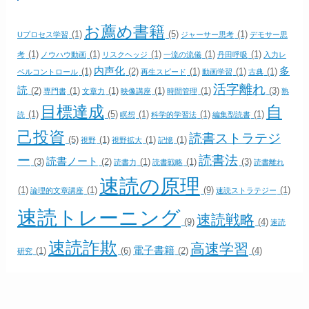
お薦め書籍
(1)
(5)
(1)
Uプロセス学習
ジャーサー思考
デモサー思
(1)
(1)
(1)
(1)
(1)
考
ノウハウ動画
リスクヘッジ
一流の流儀
丹田呼吸
入力レ
内声化
多
(1)
(2)
(1)
(1)
(1)
ベルコントロール
再生スピード
動画学習
古典
活字離れ
読
(2)
(1)
(1)
(1)
(1)
(3)
専門書
文章力
映像講座
時間管理
熟
目標達成
自
(1)
(5)
(1)
(1)
(1)
読
瞑想
科学的学習法
編集型読書
己投資
読書ストラテジ
(5)
(1)
(1)
(1)
視野
視野拡大
記憶
ー
読書法
読書ノート
(3)
(2)
(1)
(1)
(3)
読書力
読書戦略
読書離れ
速読の原理
(1)
(1)
(9)
(1)
論理的文章講座
速読ストラテジー
速読トレーニング
速読戦略
(9)
(4)
速読
速読詐欺
高速学習
電子書籍
(1)
(6)
(2)
(4)
研究