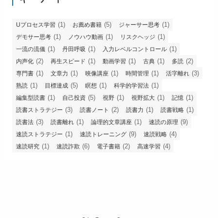
(1)
(5)
(1)
Uプロセス学習
お薦め書籍
ジャーサー思考
(1)
(1)
(1)
デモサー思考
ノウハウ動画
リスクヘッジ
(1)
(1)
(1)
一流の流儀
丹田呼吸
入力レベルコントロール
(2)
(1)
(1)
(1)
(2)
内声化
再生スピード
動画学習
古典
多読
(1)
(1)
(1)
(1)
(3)
専門書
文章力
映像講座
時間管理
活字離れ
(1)
(5)
(1)
(1)
熟読
目標達成
瞑想
科学的学習法
(1)
(5)
(1)
(1)
(1)
編集型読書
自己投資
視野
視野拡大
記憶
(3)
(2)
(1)
(1)
読書ストラテジー
読書ノート
読書力
読書戦略
(3)
(1)
(1)
(9)
読書法
読書離れ
論理的文章講座
速読の原理
(1)
(9)
(4)
速読ストラテジー
速読トレーニング
速読戦略
(1)
(6)
(2)
(4)
速読研究
速読詐欺
電子書籍
高速学習