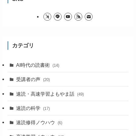
カテゴリ
AI時代の読書術
(14)
受講者の声
(20)
速読・高速学習よもやま話
(49)
速読の科学
(17)
速読修得ノウハウ
(6)