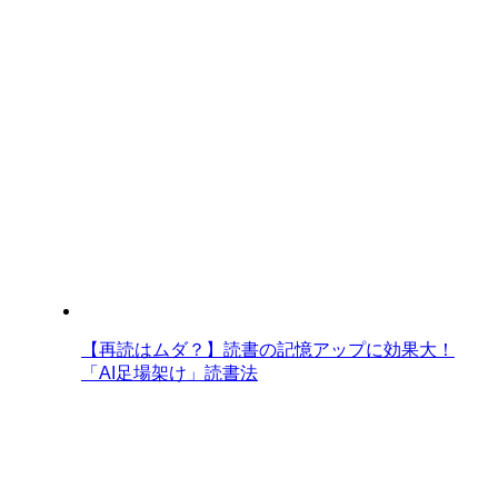
【再読はムダ？】読書の記憶アップに効果大！
「AI足場架け」読書法