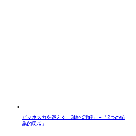
ビジネス力を鍛える「2軸の理解」＋「2つの編
集的思考」