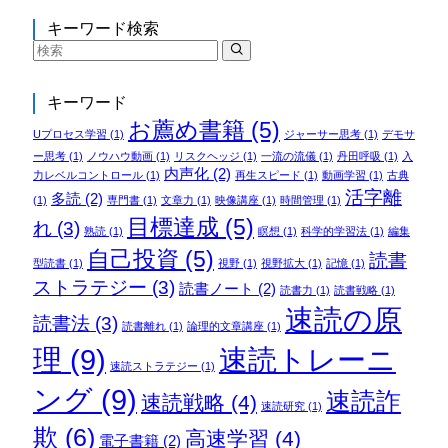
キーワード検索
キーワード
お薦め書籍
(5)
Uプロセス学習
(1)
ジャーサー思考
(1)
デモサ
ー思考
(1)
ノウハウ動画
(1)
リスクヘッジ
(1)
一流の流儀
(1)
丹田呼吸
(1)
入
内声化
(2)
力レベルコントロール
(1)
再生スピード
(1)
動画学習
(1)
古典
活字離
多読
(2)
(1)
専門書
(1)
文章力
(1)
映像講座
(1)
時間管理
(1)
目標達成
(5)
れ
(3)
熟読
(1)
瞑想
(1)
科学的学習法
(1)
編集
自己投資
(5)
読書
型読書
(1)
視野
(1)
視野拡大
(1)
記憶
(1)
ストラテジー
(3)
読書ノート
(2)
読書力
(1)
読書戦略
(1)
速読の原
読書法
(3)
読書離れ
(1)
論理的文章講座
(1)
理
(9)
速読トレーニ
速読ストラテジー
(1)
ング
(9)
速読詐
速読戦略
(4)
速読研究
(1)
欺
(6)
高速学習
(4)
電子書籍
(2)