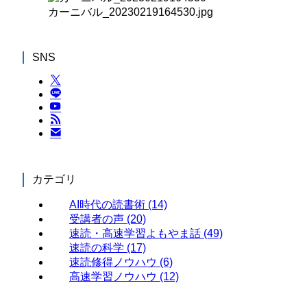
カーニバル_20230219164530.jpg
SNS
カテゴリ
AI時代の読書術
(14)
受講者の声
(20)
速読・高速学習よもやま話
(49)
速読の科学
(17)
速読修得ノウハウ
(6)
高速学習ノウハウ
(12)