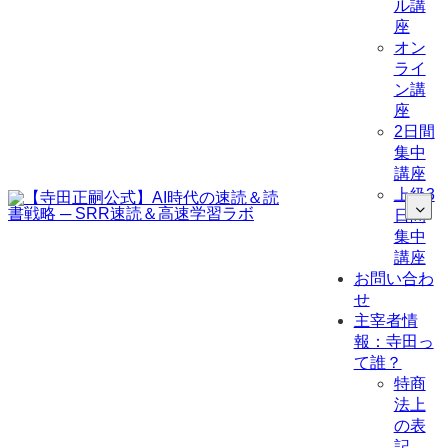
ル講
座
オン
ライ
ン講
座
2日間
集中
講座
上級3
日間
集中
講座
お問い合わ
せ
主宰者情
報：寺田っ
て誰？
特商
法上
の表
記