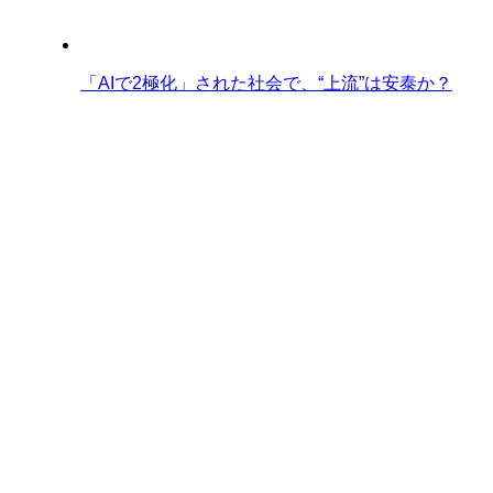
「AIで2極化」された社会で、“上流”は安泰か？