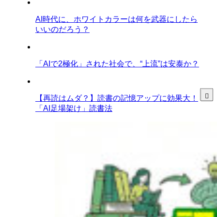
AI時代に、ホワイトカラーは何を武器にしたら
いいのだろう？
「AIで2極化」された社会で、“上流”は安泰か？
【再読はムダ？】読書の記憶アップに効果大！
「AI足場架け」読書法