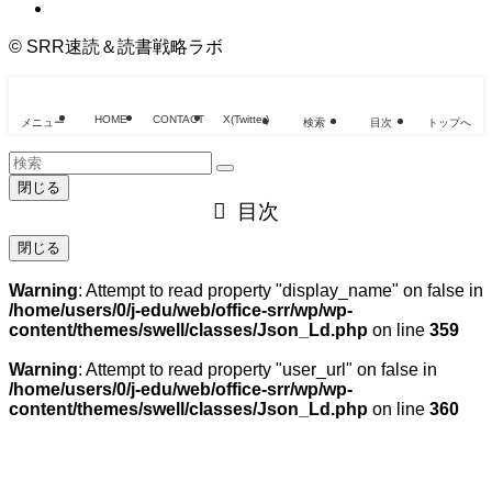
©
SRR速読＆読書戦略ラボ
HOME
CONTACT
X(Twitter)
メニュー
検索
目次
トップへ
閉じる
目次
閉じる
Warning
: Attempt to read property "display_name" on false in
/home/users/0/j-edu/web/office-srr/wp/wp-
content/themes/swell/classes/Json_Ld.php
on line
359
Warning
: Attempt to read property "user_url" on false in
/home/users/0/j-edu/web/office-srr/wp/wp-
content/themes/swell/classes/Json_Ld.php
on line
360