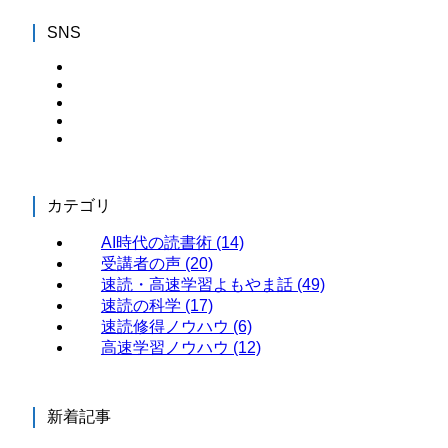
SNS
カテゴリ
AI時代の読書術
(14)
受講者の声
(20)
速読・高速学習よもやま話
(49)
速読の科学
(17)
速読修得ノウハウ
(6)
高速学習ノウハウ
(12)
新着記事