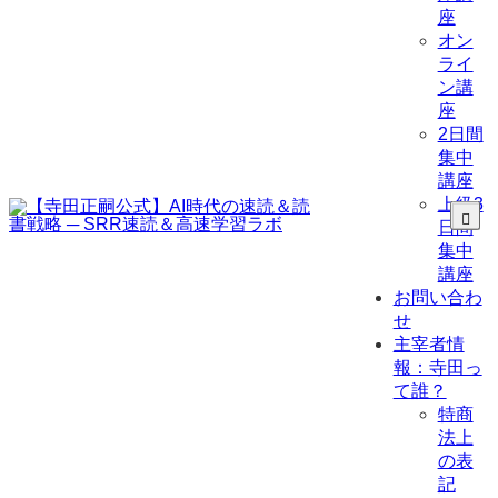
座
オン
ライ
ン講
座
2日間
集中
講座
上級3
日間
集中
講座
お問い合わ
せ
主宰者情
報：寺田っ
て誰？
特商
法上
の表
記