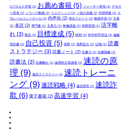
お薦め書籍
(5)
Uプロセス学習
(1)
ジャーサー思考
(1)
デモサ
ー思考
(1)
ノウハウ動画
(1)
リスクヘッジ
(1)
一流の流儀
(1)
丹田呼吸
(1)
入
内声化
(2)
力レベルコントロール
(1)
再生スピード
(1)
動画学習
(1)
古典
活字離
多読
(2)
(1)
専門書
(1)
文章力
(1)
映像講座
(1)
時間管理
(1)
目標達成
(5)
れ
(3)
熟読
(1)
瞑想
(1)
科学的学習法
(1)
編集
自己投資
(5)
読書
型読書
(1)
視野
(1)
視野拡大
(1)
記憶
(1)
ストラテジー
(3)
読書ノート
(2)
読書力
(1)
読書戦略
(1)
速読の原
読書法
(3)
読書離れ
(1)
論理的文章講座
(1)
理
(9)
速読トレーニ
速読ストラテジー
(1)
ング
(9)
速読詐
速読戦略
(4)
速読研究
(1)
欺
(6)
高速学習
(4)
電子書籍
(2)